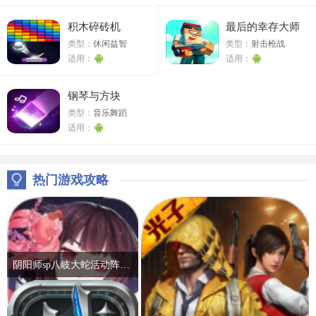
积木碎砖机
最后的幸存大师
类型：
休闲益智
类型：
射击枪战
适用：
适用：
钢琴与方块
类型：
音乐舞蹈
适用：
热门游戏攻略
阴阳师sp八岐大蛇活动阵容推荐 2022神堕八岐大蛇活动通关攻略