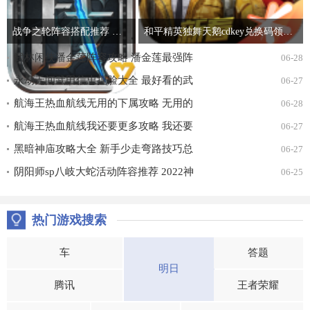
战争之轮阵容搭配推荐 最强开局阵容组合攻略
和平精英独舞天鹅cdkey兑换码领取免费2022 吃鸡独舞天鹅cdk兑换码最新汇总
武林闲侠潘金莲阵容攻略 潘金莲最强阵
06-28
容搭配推荐
永劫无间武田信忠捏脸大全 最好看的武
06-27
田信忠捏脸数据一览
航海王热血航线无用的下属攻略 无用的
06-28
下属探索通关打法详解
航海王热血航线我还要更多攻略 我还要
06-27
更多无尽探索通关打法详解
黑暗神庙攻略大全 新手少走弯路技巧总
06-27
汇
阴阳师sp八岐大蛇活动阵容推荐 2022神
06-25
堕八岐大蛇活动通关攻略
热门游戏搜索
车
答题
明日
腾讯
王者荣耀