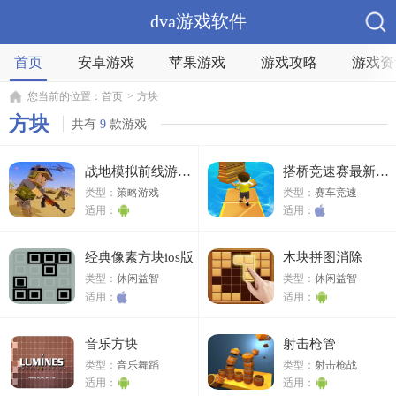
dva游戏软件
首页
安卓游戏
苹果游戏
游戏攻略
游戏资
您当前的位置：
首页
>
方块
方块
共有
9
款游戏
战地模拟前线游戏安卓手机版
搭桥竞速赛最新版苹果版
类型：
策略游戏
类型：
赛车竞速
适用：
适用：
经典像素方块ios版
木块拼图消除
类型：
休闲益智
类型：
休闲益智
适用：
适用：
音乐方块
射击枪管
类型：
音乐舞蹈
类型：
射击枪战
适用：
适用：