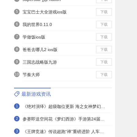
5
宝宝巴士大全游戏ios版
下载
6
我的世界0.11.0
下载
7
学做饭ios版
下载
8
爸爸去哪儿2 ios版
下载
9
三国志战略版九游
下载
10
节奏大师
下载
最新游戏资讯
1
《绝对演绎》超级咖位更新 海之女神梦幻时装免费拿！
2
参赛即送空间花《梦幻西游》手游第24届X9联赛报名进行中！
3
《王牌竞速》传说超跑“禅”重磅进阶 人车合一 竞速飞升！