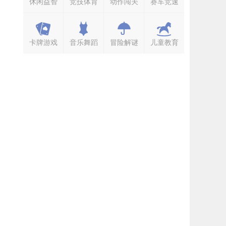
休闲益智
竞技体育
动作闯关
赛车竞速
卡牌游戏
音乐舞蹈
冒险解谜
儿童教育