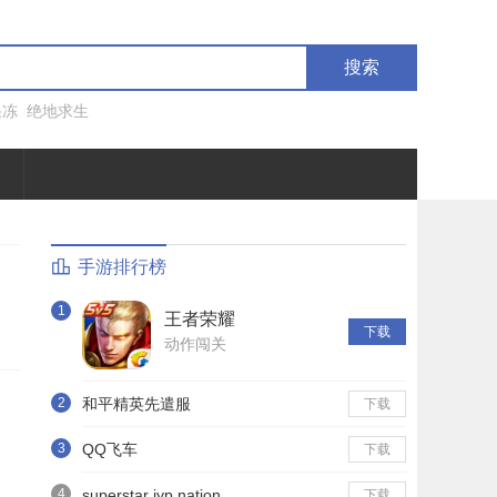
搜索
果冻
绝地求生
手游排行榜
1
王者荣耀
下载
动作闯关
2
和平精英先遣服
下载
3
QQ飞车
下载
4
superstar jyp nation
下载