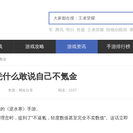
车
腾讯
明日
答题
王者荣耀
怪物别戳我
戏
游戏攻略
游戏资讯
手游排行榜
氪金
凭什么敢说自己不氪金
来源：网友分享
阅读：3107
的《逆水寒》手游。
念时，提到了“不逼氪，轻度数值甚至完全不卖数值”。这话立即