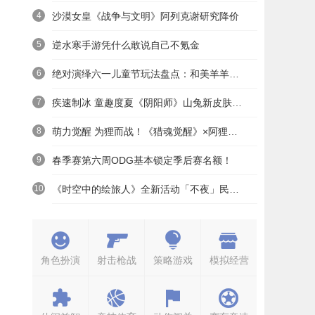
4
沙漠女皇《战争与文明》阿列克谢研究降价
5
逆水寒手游凭什么敢说自己不氪金
6
绝对演绎六一儿童节玩法盘点：和美羊羊一起回忆童年
7
疾速制冰 童趣度夏《阴阳师》山兔新皮肤上线
8
萌力觉醒 为狸而战！《猎魂觉醒》×阿狸童话冒险六一启航
9
春季赛第六周ODG基本锁定季后赛名额！
10
《时空中的绘旅人》全新活动「不夜」民国服装上线——浮世清欢同游不夜之城
角色扮演
射击枪战
策略游戏
模拟经营