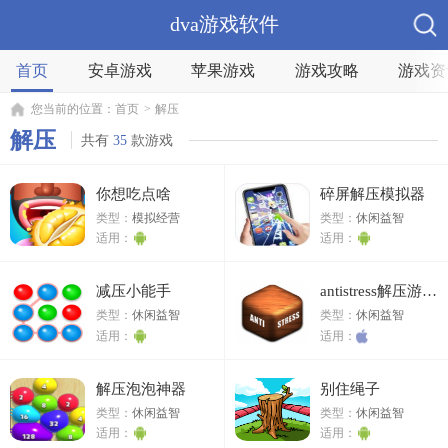
dva游戏软件
首页
安卓游戏
苹果游戏
游戏攻略
游戏资
您当前的位置：
首页
>
解压
解压
共有
35
款游戏
你想吃点啥
碎屏解压模拟器
类型：
模拟经营
类型：
休闲益智
适用：
适用：
减压小能手
antistress解压游戏苹果版苹果版
类型：
休闲益智
类型：
休闲益智
适用：
适用：
解压泡泡神器
别住绳子
类型：
休闲益智
类型：
休闲益智
适用：
适用：