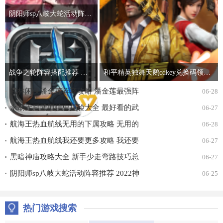
阴阳师sp八岐大蛇活动阵容推荐 2022神堕八岐大蛇活动通关攻略
战争之轮阵容搭配推荐 最强开局阵容组合攻略
和平精英独舞天鹅cdkey兑换码领取免费2022 吃鸡独舞天鹅cdk兑换码最新汇总
武林闲侠潘金莲阵容攻略 潘金莲最强阵
06-28
容搭配推荐
永劫无间武田信忠捏脸大全 最好看的武
06-27
田信忠捏脸数据一览
航海王热血航线无用的下属攻略 无用的
06-28
下属探索通关打法详解
航海王热血航线我还要更多攻略 我还要
06-27
更多无尽探索通关打法详解
黑暗神庙攻略大全 新手少走弯路技巧总
06-27
汇
阴阳师sp八岐大蛇活动阵容推荐 2022神
06-25
堕八岐大蛇活动通关攻略
热门游戏搜索