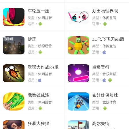
车轮压一压
划出物理界限
类型：
休闲益智
类型：
休闲益智
适用：
适用：
拆迁
3D飞飞飞刀ios版
类型：
模拟经营
类型：
休闲益智
适用：
适用：
噗噗大作战ios版
点爆音符
类型：
休闲益智
类型：
音乐舞蹈
适用：
适用：
我数钱贼溜
布娃娃保龄球
类型：
休闲益智
类型：
竞技体育
适用：
适用：
狂暴大猩猩
高尔夫街