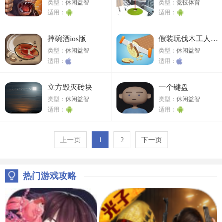
类型：
休闲益智
类型：
竞技体育
适用：
适用：
摔碗酒ios版
假装玩伐木工人生活ios版
类型：
休闲益智
类型：
休闲益智
适用：
适用：
立方毁灭砖块
一个键盘
类型：
休闲益智
类型：
休闲益智
适用：
适用：
上一页
1
2
下一页
热门游戏攻略