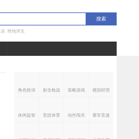
搜索
果冻
绝地求生
角色扮演
射击枪战
策略游戏
模拟经营
休闲益智
竞技体育
动作闯关
赛车竞速