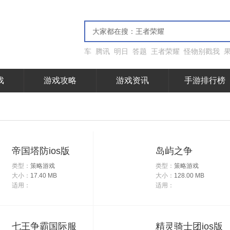
车
腾讯
明日
答题
王者荣耀
怪物别戳我
戏
游戏攻略
游戏资讯
手游排行榜
帝国塔防ios版
岛屿之争
类型：
策略游戏
类型：
策略游戏
大小：
17.40 MB
大小：
128.00 MB
适用：
适用：
七王争霸国际服
精灵骑士团ios版