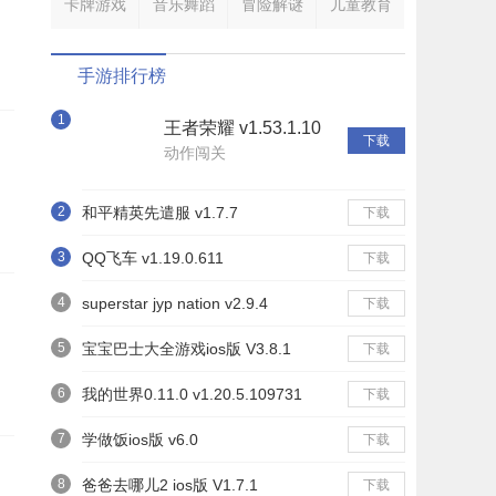
卡牌游戏
音乐舞蹈
冒险解谜
儿童教育
手游排行榜
1
王者荣耀 v1.53.1.10
下载
动作闯关
2
和平精英先遣服 v1.7.7
下载
3
QQ飞车 v1.19.0.611
下载
4
superstar jyp nation v2.9.4
下载
5
宝宝巴士大全游戏ios版 V3.8.1
下载
6
我的世界0.11.0 v1.20.5.109731
下载
7
学做饭ios版 v6.0
下载
8
爸爸去哪儿2 ios版 V1.7.1
下载