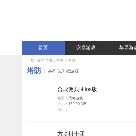
首页
安卓游戏
苹果游
您当前的位置：
首页
>
塔防
塔防
共有
317
款游戏
合成佣兵团ios版
类型：
策略游戏
大小：
169.00 MB
适用：
方块棋士团