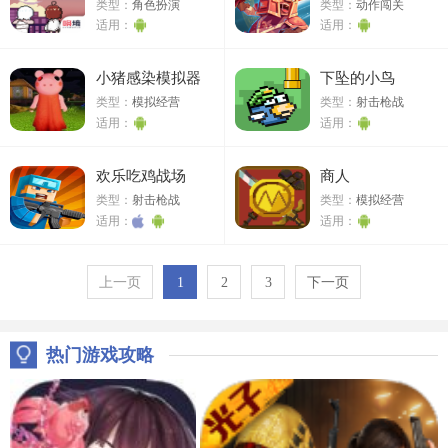
类型：
角色扮演
类型：
动作闯关
适用：
适用：
小猪感染模拟器
下坠的小鸟
类型：
模拟经营
类型：
射击枪战
适用：
适用：
欢乐吃鸡战场
商人
类型：
射击枪战
类型：
模拟经营
适用：
适用：
上一页
1
2
3
下一页
热门游戏攻略