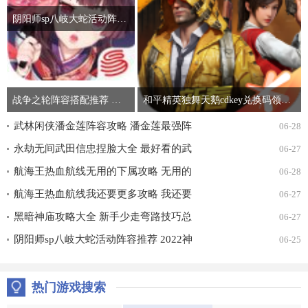
阴阳师sp八岐大蛇活动阵容推荐 2022神堕八岐大蛇活动通关攻略
战争之轮阵容搭配推荐 最强开局阵容组合攻略
和平精英独舞天鹅cdkey兑换码领取免费2022 吃鸡独舞天鹅cdk兑换码最新汇总
武林闲侠潘金莲阵容攻略 潘金莲最强阵
06-28
容搭配推荐
永劫无间武田信忠捏脸大全 最好看的武
06-27
田信忠捏脸数据一览
航海王热血航线无用的下属攻略 无用的
06-28
下属探索通关打法详解
航海王热血航线我还要更多攻略 我还要
06-27
更多无尽探索通关打法详解
黑暗神庙攻略大全 新手少走弯路技巧总
06-27
汇
阴阳师sp八岐大蛇活动阵容推荐 2022神
06-25
堕八岐大蛇活动通关攻略
热门游戏搜索