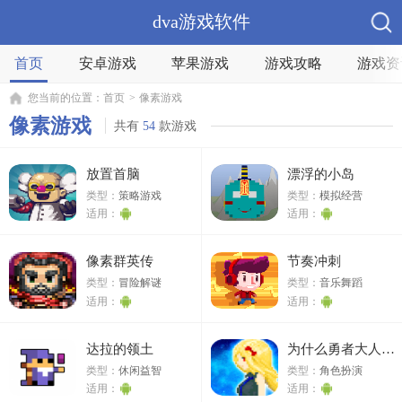
dva游戏软件
首页
安卓游戏
苹果游戏
游戏攻略
游戏资
您当前的位置：
首页
>
像素游戏
像素游戏
共有
54
款游戏
放置首脑
漂浮的小岛
类型：
策略游戏
类型：
模拟经营
适用：
适用：
像素群英传
节奏冲刺
类型：
冒险解谜
类型：
音乐舞蹈
适用：
适用：
达拉的领土
为什么勇者大人会这么弱呢
类型：
休闲益智
类型：
角色扮演
适用：
适用：