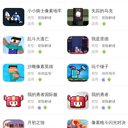
小小骑士像素地牢
失踪的马克
类型：
冒险解谜
类型：
冒险解谜
适用：
适用：
乱斗大逃亡
我是里德
类型：
冒险解谜
类型：
冒险解谜
适用：
适用：
沙雕像素英雄
玩个锤子
类型：
休闲益智
类型：
动作闯关
适用：
适用：
我的勇者国际服
我的勇者
类型：
冒险解谜
类型：
冒险解谜
适用：
适用：
月初之蚀
像素格斗闪光对决