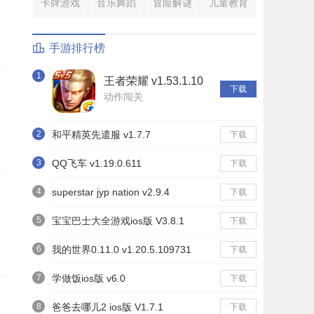
卡牌游戏
音乐舞蹈
冒险解谜
儿童教育
手游排行榜
1
王者荣耀 v1.53.1.10
下载
动作闯关
2
和平精英先遣服 v1.7.7
下载
3
QQ飞车 v1.19.0.611
下载
4
superstar jyp nation v2.9.4
下载
5
宝宝巴士大全游戏ios版 V3.8.1
下载
6
我的世界0.11.0 v1.20.5.109731
下载
7
学做饭ios版 v6.0
下载
8
爸爸去哪儿2 ios版 V1.7.1
下载