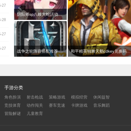
6-27
阴阳师sp八岐大蛇活动阵容推荐 2022神堕八岐大蛇活动通关攻略
6-28
6-27
6-27
战争之轮阵容搭配推荐 最强开局阵容组合攻略
和平精英独舞天鹅cdkey兑换码领取免费2022 吃鸡独舞天鹅cdk兑换码最新汇总
手游分类
角色扮演
射击枪战
策略游戏
模拟经营
休闲益智
竞技体育
动作闯关
赛车竞速
卡牌游戏
音乐舞蹈
冒险解谜
儿童教育