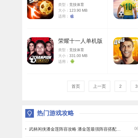
类型：
竞技体育
大小：
123.90 MB
适用：
荣耀十一人单机版
类型：
竞技体育
大小：
331.00 MB
适用：
首页
上一页
2
3
热门游戏攻略
0
武林闲侠潘金莲阵容攻略 潘金莲最强阵容搭配推荐