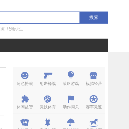
搜索
果冻
绝地求生
角色扮演
射击枪战
策略游戏
模拟经营
休闲益智
竞技体育
动作闯关
赛车竞速
16ios版