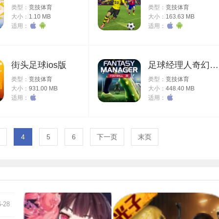
类型：
竞技体育
类型：
竞技体育
大小：
1.10 MB
大小：
163.63 MB
适用：
适用：
街头足球ios版
足球经理人奇幻2020年ios版
类型：
竞技体育
类型：
竞技体育
大小：
931.00 MB
大小：
448.40 MB
适用：
适用：
4
5
6
下一页
末页
6-28