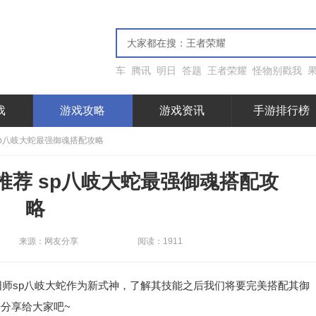
车
腾讯
明日
答题
王者荣耀
怪物别戳我
戏
游戏攻略
游戏资讯
手游排行榜
sp八岐大蛇最强御魂搭配攻略
推荐 sp八岐大蛇最强御魂搭配攻
略
来源：网友分享
阅读：1911
师sp八岐大蛇作为新式神，了解其技能之后我们将要完美搭配其御
分享给大家吧~