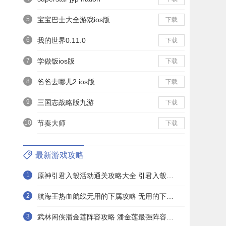
5
宝宝巴士大全游戏ios版
下载
6
我的世界0.11.0
下载
7
学做饭ios版
下载
8
爸爸去哪儿2 ios版
下载
9
三国志战略版九游
下载
10
节奏大师
下载
最新游戏攻略
1
原神引君入彀活动通关攻略大全 引君入彀活动全正确答案分享
2
航海王热血航线无用的下属攻略 无用的下属探索通关打法详解
3
武林闲侠潘金莲阵容攻略 潘金莲最强阵容搭配推荐