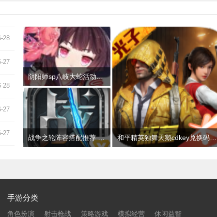
6-28
6-27
阴阳师sp八岐大蛇活动阵容推荐 2022神堕八岐大蛇活动通关攻略
6-28
6-27
6-27
战争之轮阵容搭配推荐 最强开局阵容组合攻略
和平精英独舞天鹅cdkey兑换码领取免费2022 吃鸡独舞天鹅cdk兑换码最新汇总
手游分类
角色扮演
射击枪战
策略游戏
模拟经营
休闲益智