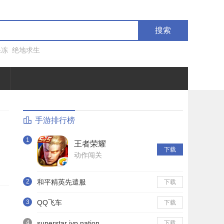
搜索
果冻
绝地求生
手游排行榜
1
王者荣耀
下载
动作闯关
2
和平精英先遣服
下载
3
QQ飞车
下载
4
superstar jyp nation
下载