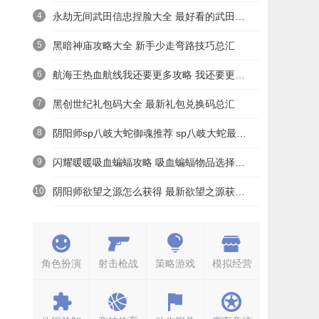
4
永劫无间武田信忠捏脸大全 最好看的武田信忠捏脸数据一览
5
黑暗神庙攻略大全 新手少走弯路技巧总汇
6
航海王热血航线我还要更多攻略 我还要更多无尽探索通关打法详解
7
黑创世纪礼包码大全 最新礼包兑换码总汇
8
阴阳师sp八岐大蛇御魂推荐 sp八岐大蛇最强御魂搭配攻略
9
闪耀暖暖吸血蝙蝠攻略 吸血蝙蝠物品选择答案详解
10
阴阳师欲望之源怎么获得 最新欲望之源获取攻略
角色扮演
射击枪战
策略游戏
模拟经营