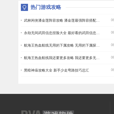
热门游戏攻略
0
武林闲侠潘金莲阵容攻略 潘金莲最强阵容搭配推荐
0
永劫无间武田信忠捏脸大全 最好看的武田信忠捏脸数据一览
0
航海王热血航线无用的下属攻略 无用的下属探索通关打法详解
0
航海王热血航线我还要更多攻略 我还要更多无尽探索通关打法详解
0
黑暗神庙攻略大全 新手少走弯路技巧总汇