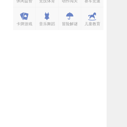
休闲益智
竞技体育
动作闯关
赛车竞速
卡牌游戏
音乐舞蹈
冒险解谜
儿童教育