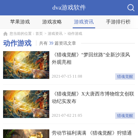
dva游戏软件
苹果游戏
游戏攻略
游戏资讯
手游排行榜
您当前的位置：
首页
>
游戏资讯
>
动作游戏
动作游戏
共有
39
篇资讯文章
《猎魂觉醒》“梦回丝路”全新沙漠风
外观亮相
2021-07-15 11:08
猎魂觉醒
《猎魂觉醒》X大唐西市博物馆文创联
动纪实发布
2021-07-02 21:05
猎魂觉醒
劳动节福利满满 《猎魂觉醒》狩猎通