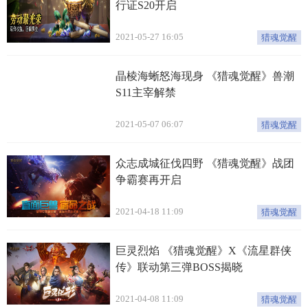
行证S20开启
2021-05-27 16:05
猎魂觉醒
晶棱海蜥怒海现身 《猎魂觉醒》兽潮
S11主宰解禁
2021-05-07 06:07
猎魂觉醒
众志成城征伐四野 《猎魂觉醒》战团
争霸赛再开启
2021-04-18 11:09
猎魂觉醒
巨灵烈焰 《猎魂觉醒》X《流星群侠
传》联动第三弹BOSS揭晓
2021-04-08 11:09
猎魂觉醒