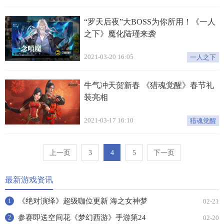
“罗天后夜”大BOSS为你所用！《一人
之下》魔化陆瑾来袭
2021-03-20 16:05
一人之下
牛气冲天贺新春 《猎魂觉醒》春节礼
装亮相
2021-03-17 16:10
猎魂觉醒
上一页
3
4
5
下一页
最新游戏资讯
《绝对演绎》超级咖位更新 海之女神梦
02-21
1
幻时装免费拿！
参赛即送空间花《梦幻西游》手游第24
02-20
2