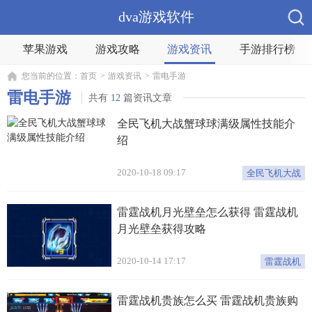
dva游戏软件
苹果游戏
游戏攻略
游戏资讯
手游排行榜
您当前的位置：
首页
>
游戏资讯
>
雷电手游
雷电手游
共有
12
篇资讯文章
全民飞机大战蟹球球满级属性技能介
绍
2020-10-18 09:17
全民飞机大战
雷霆战机月光壁垒怎么获得 雷霆战机
月光壁垒获得攻略
2020-10-14 17:17
雷霆战机
雷霆战机贵族怎么买 雷霆战机贵族购