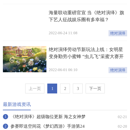
海量联动重磅官宣 当《绝对演绎》旗
下艺人征战娱乐圈有多幸福？
2022-06-24 11:08
绝对演绎
绝对演绎劳动节新玩法上线：女明星
变身勤劳小蜜蜂 “虫儿飞”采蜜大赛开
启！
2022-06-01 06:10
绝对演绎
上一页
1
2
3
下一页
最新游戏资讯
《绝对演绎》超级咖位更新 海之女神梦
02-21
1
幻时装免费拿！
参赛即送空间花《梦幻西游》手游第24
02-20
2