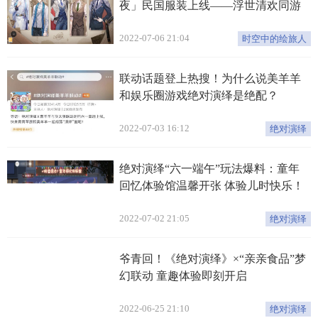
夜」民国服装上线——浮世清欢同游
不夜之城
2022-07-06 21:04
时空中的绘旅人
联动话题登上热搜！为什么说美羊羊
和娱乐圈游戏绝对演绎是绝配？
2022-07-03 16:12
绝对演绎
绝对演绎“六一端午”玩法爆料：童年
回忆体验馆温馨开张 体验儿时快乐！
2022-07-02 21:05
绝对演绎
爷青回！《绝对演绎》×“亲亲食品”梦
幻联动 童趣体验即刻开启
2022-06-25 21:10
绝对演绎