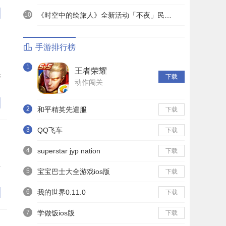
10
《时空中的绘旅人》全新活动「不夜」民国服装上线——浮世清欢同游不夜之城
手游排行榜
1
王者荣耀
夺
下载
动作闯关
2
和平精英先遣服
下载
3
QQ飞车
下载
4
superstar jyp nation
下载
好
5
宝宝巴士大全游戏ios版
下载
6
我的世界0.11.0
下载
7
学做饭ios版
下载