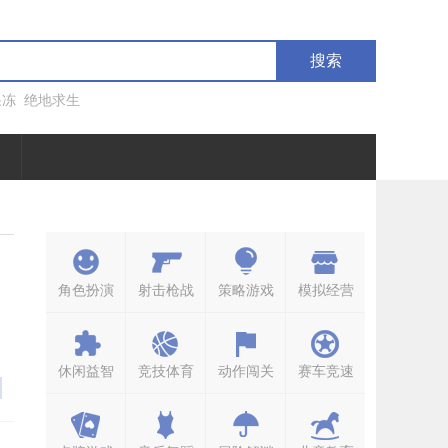
搜索
果冻
绝地求生
角色扮演
射击枪战
策略游戏
模拟经营
，
休闲益智
竞技体育
动作闯关
赛车竞速