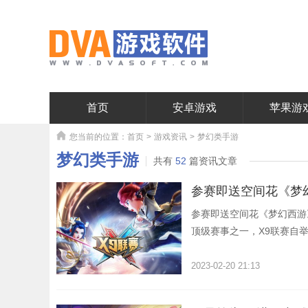
首页
安卓游戏
苹果游
您当前的位置：
首页
>
游戏资讯
>
梦幻类手游
梦幻类手游
共有
52
篇资讯文章
参赛即送空间花《梦幻
参赛即送空间花《梦幻西游
顶级赛事之一，X9联赛自
火热报名中！参赛玩家将在
让你轻松找到心仪队友！更
2023-02-20 21:13