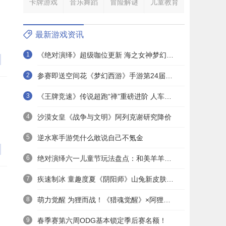
卡牌游戏
音乐舞蹈
冒险解谜
儿童教育
最新游戏资讯
1
《绝对演绎》超级咖位更新 海之女神梦幻时装免费拿！
2
参赛即送空间花《梦幻西游》手游第24届X9联赛报名进行中！
3
《王牌竞速》传说超跑“禅”重磅进阶 人车合一 竞速飞升！
4
沙漠女皇《战争与文明》阿列克谢研究降价
5
逆水寒手游凭什么敢说自己不氪金
6
绝对演绎六一儿童节玩法盘点：和美羊羊一起回忆童年
7
疾速制冰 童趣度夏《阴阳师》山兔新皮肤上线
8
萌力觉醒 为狸而战！《猎魂觉醒》×阿狸童话冒险六一启航
9
春季赛第六周ODG基本锁定季后赛名额！