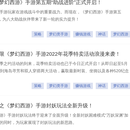
梦幻西游》手游第五期“助战进阶”正式开启！
手游玩家在游戏战斗中的重要战力。而现在，《梦幻西游》手游第五
线，为八大助战伙伴带来了新一轮的实力提升！
策略
梦幻类手游
赚钱游戏
神话
梦幻西游
限《梦幻西游》手游2022年花季特卖活动浪漫来袭！
季之约活动的到来，花季特卖活动也已于今日正式开启！从即日起至5月
与到海岛寻芳和双人穿搭两大活动，赢取最新时装、坐骑以及各种520纪念
日子里留下一段值得珍藏的回忆！
策略
梦幻类手游
赚钱游戏
神话
梦幻西游
封之《梦幻西游》手游封妖玩法全新升级！
游》手游封妖玩法终于迎来了全面升级！全新封妖困难模式“万妖深渊”加
的同时，为玩家展现了封妖玩法的新思路。