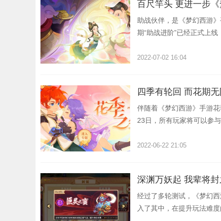
百尺竿头 更进一步《
助战伙伴，是《梦幻西游》
期“助战进阶”已经正式上
2022-07-02 16:04
四季有轮回 而花期无
伴随着《梦幻西游》手游花
23日，所有玩家将可以参
道具，让自己在这个甜蜜的
2022-06-22 21:05
深渊万妖起 我辈将
经过了多轮测试，《梦幻西
入了其中，在提升玩法难度