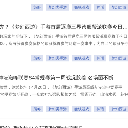
策略
梦幻类手游
赚钱游戏
神话
梦幻西游
千金犒英雄 谁为三界先？《梦幻西游》手游首届逐鹿三界跨服帮派联赛今日开启
数玩家的期待下，《梦幻西游》手游首届逐鹿三界跨服帮派联赛将于今日
：00，所有获得参赛资格的帮派就将参与到这一赛事中，为自己的帮派争
赛的唯一名额。
策略
梦幻类手游
赚钱游戏
神话
梦幻西游
神坛巅峰联赛S4常规赛第一周战况胶着 名场面不断
盖世，剑武乾坤！4月20日，《梦幻西游》手游最高级别专业电竞赛事
季常规赛如期开战，一众武神坛强队紫禁之巅、雷霆万钧、山清水秀、花
、再续前缘、长恨歌、东海湾、红颜知己、梦回唐朝、花开富贵12支顶级
峰联赛S4的赛场上逐梦最高荣耀！
策略
梦幻类手游
赚钱游戏
神话
梦幻西游