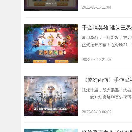
2022-06-16 11:04
夏日激战，一触即发！在无
正式拉开序幕！在今晚21
代表本服出战逐鹿三界海选
2022-06-10 21:05
《梦幻西游》手游武
狼烟千里，战火熊熊；大器
——武神坛巅峰联赛S4赛
月圆、瑶池圣地、时空之隙
劲旅再度集结，在武神坛巅
2022-06-10 06:02