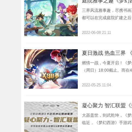
庭院雅事之趣《梦幻
三界风流雅事趣，尽携书画
都可以在完成庭院扩建之后
戏，在休闲度日的同时增进
2022-06-08 21:11
夏日激战 热血三界 
燃情一战，今夏开启！《梦
（周日）18:00截止。而
名额。
2022-05-25 11:04
凝心聚力 智汇联盟
大器盖世，剑武乾坤，《梦
临近，《梦幻西游》手游武