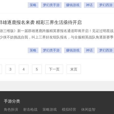
策略
梦幻类手游
赚钱游戏
神话
梦幻西游
群雄逐鹿报名来袭 精彩三界生活亟待开启
游三维版》新一届群雄逐鹿跨服精英赛报名通道即将开启！见证过明星战
少侠不妨挑战自我，叫上三界好友组队报名，与全服精英战队角逐新赛季
策略
梦幻类手游
赚钱游戏
神话
梦幻西游
3
4
5
下一页
末页
手游分类
角色扮演
射击枪战
策略游戏
模拟经营
休闲益智