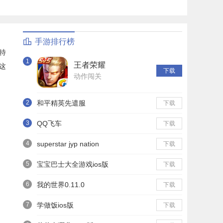
手游排行榜
特
1
王者荣耀
这
下载
动作闯关
2
和平精英先遣服
下载
3
QQ飞车
下载
4
superstar jyp nation
下载
5
宝宝巴士大全游戏ios版
下载
6
我的世界0.11.0
下载
7
学做饭ios版
下载