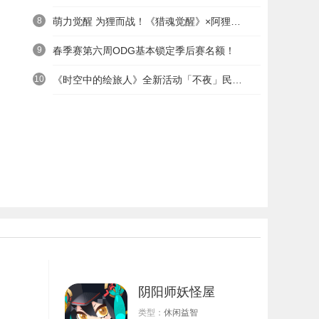
8
萌力觉醒 为狸而战！《猎魂觉醒》×阿狸童话冒险六一启航
9
春季赛第六周ODG基本锁定季后赛名额！
10
《时空中的绘旅人》全新活动「不夜」民国服装上线——浮世清欢同游不夜之城
阴阳师妖怪屋
类型：
休闲益智