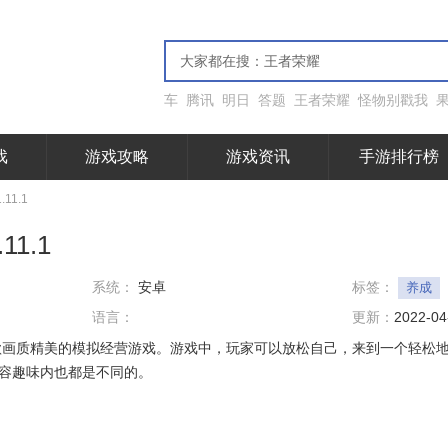
车
腾讯
明日
答题
王者荣耀
怪物别戳我
戏
游戏攻略
游戏资讯
手游排行榜
11.1
1.1
系统：
安卓
标签：
养成
语言：
更新：
2022-04
款画质精美的模拟经营游戏。游戏中，玩家可以放松自己，来到一个轻松
容趣味内也都是不同的。