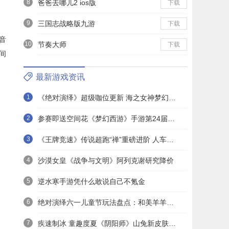
8
爸爸去哪儿2 ios版
下载
9
三国志战略版九游
下载
音
10
节奏大师
下载
间
最新游戏资讯
1
《绝对演绎》超级咖位更新 海之女神梦幻时装免费拿！
2
参赛即送空间花《梦幻西游》手游第24届X9联赛报名进行中！
3
《王牌竞速》传说超跑“禅”重磅进阶 人车合一 竞速飞升！
4
沙漠女皇《战争与文明》阿列克谢研究降价
5
逆水寒手游凭什么敢说自己不氪金
6
绝对演绎六一儿童节玩法盘点：和美羊羊一起回忆童年
7
疾速制冰 童趣度夏《阴阳师》山兔新皮肤上线