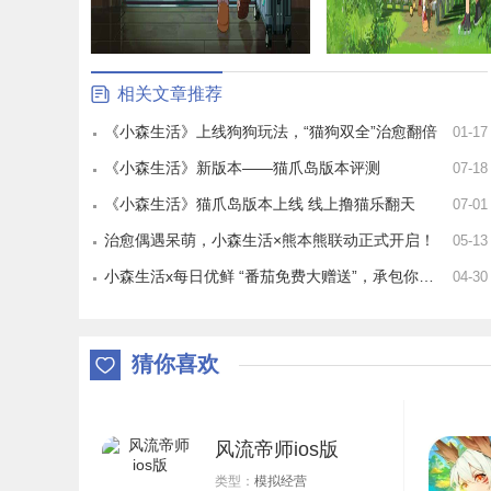
相关文章推荐
《小森生活》上线狗狗玩法，“猫狗双全”治愈翻倍
01-17
《小森生活》新版本——猫爪岛版本评测
07-18
《小森生活》猫爪岛版本上线 线上撸猫乐翻天
07-01
治愈偶遇呆萌，小森生活×熊本熊联动正式开启！
05-13
小森生活x每日优鲜 “番茄免费大赠送”，承包你的田园自由
04-30
猜你喜欢
风流帝师ios版
类型：
模拟经营