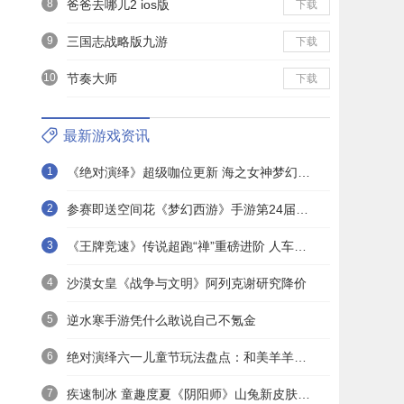
8
爸爸去哪儿2 ios版
下载
9
三国志战略版九游
下载
10
节奏大师
下载
最新游戏资讯
1
《绝对演绎》超级咖位更新 海之女神梦幻时装免费拿！
2
参赛即送空间花《梦幻西游》手游第24届X9联赛报名进行中！
3
《王牌竞速》传说超跑“禅”重磅进阶 人车合一 竞速飞升！
4
沙漠女皇《战争与文明》阿列克谢研究降价
5
逆水寒手游凭什么敢说自己不氪金
6
绝对演绎六一儿童节玩法盘点：和美羊羊一起回忆童年
7
疾速制冰 童趣度夏《阴阳师》山兔新皮肤上线