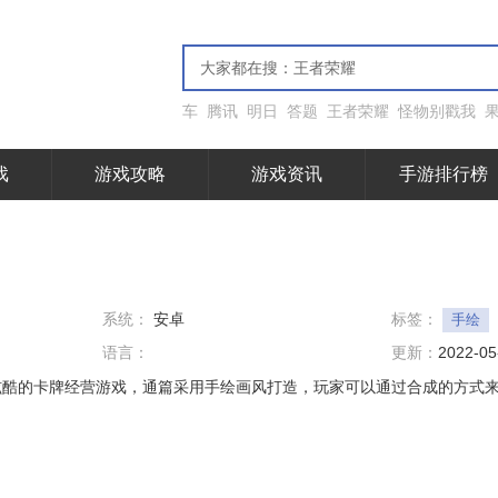
车
腾讯
明日
答题
王者荣耀
怪物别戳我
戏
游戏攻略
游戏资讯
手游排行榜
系统：
安卓
标签：
手绘
语言：
更新：
2022-05
炫酷的卡牌经营游戏，通篇采用手绘画风打造，玩家可以通过合成的方式