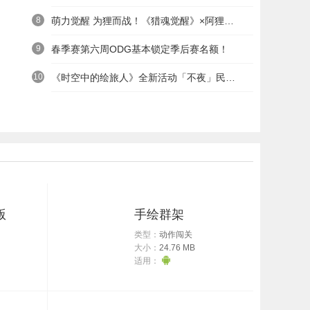
8
萌力觉醒 为狸而战！《猎魂觉醒》×阿狸童话冒险六一启航
9
春季赛第六周ODG基本锁定季后赛名额！
10
《时空中的绘旅人》全新活动「不夜」民国服装上线——浮世清欢同游不夜之城
版
手绘群架
类型：
动作闯关
大小：
24.76 MB
适用：