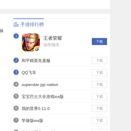
手游排行榜
操
1
王者荣耀
下载
动作闯关
2
和平精英先遣服
下载
3
QQ飞车
下载
4
superstar jyp nation
下载
5
宝宝巴士大全游戏ios版
下载
6
我的世界0.11.0
下载
7
学做饭ios版
下载