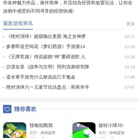
作各种魅力作品，操作简单，并且结合经营和放置玩法，让你在
涂鸦中感受到不同寻常的经营快感!
最新游戏资讯
更多
《绝对演绎》超级咖位更新 海之女神梦
02-21
幻时装免费拿！
参赛即送空间花《梦幻西游》手游第24
02-20
届X9联赛报名进行中！
《王牌竞速》传说超跑“禅”重磅进阶 人
02-20
车合一 竞速飞升！
沙漠女皇《战争与文明》阿列克谢研究降
02-18
价
逆水寒手游凭什么敢说自己不氪金
07-08
绝对演绎六一儿童节玩法盘点：和美羊羊
07-07
一起回忆童年
猜你喜欢
怪物别戳我
旋转小球3D
类型：
休闲益智
类型：
休闲益智