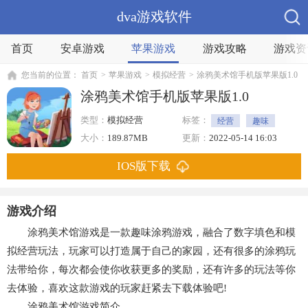
dva游戏软件
首页
安卓游戏
苹果游戏
游戏攻略
游戏资
您当前的位置：
首页
>
苹果游戏
>
模拟经营
>
涂鸦美术馆手机版苹果版1.0
涂鸦美术馆手机版苹果版1.0
类型：
模拟经营
标签：
经营
趣味
减压
模拟类
大小：
189.87MB
更新：
2022-05-14 16:03
IOS版下载
游戏介绍
涂鸦美术馆游戏是一款趣味涂鸦游戏，融合了数字填色和模
拟经营玩法，玩家可以打造属于自己的家园，还有很多的涂鸦玩
法带给你，每次都会使你收获更多的奖励，还有许多的玩法等你
去体验，喜欢这款游戏的玩家赶紧去下载体验吧!
涂鸦美术馆游戏简介