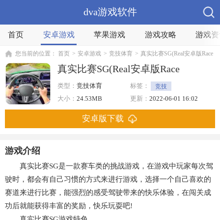
dva游戏软件
首页
安卓游戏
苹果游戏
游戏攻略
游戏资
您当前的位置：
首页
>
安卓游戏
>
竞技体育
>
真实比赛SG(Real安卓版Race
真实比赛SG(Real安卓版Race
类型：
竞技体育
标签：
竞技
大小：
24.53MB
更新：
2022-06-01 16:02
安卓版下载
游戏介绍
真实比赛SG是一款赛车类的挑战游戏，在游戏中玩家每次驾
驶时，都会有自己习惯的方式来进行游戏，选择一个自己喜欢的
赛道来进行比赛，能强烈的感受驾驶带来的快乐体验，在闯关成
功后就能获得丰富的奖励，快乐玩耍吧!
真实比赛SG游戏特色