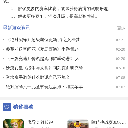
战。
2、解锁更多的赛车比赛，尝试获得满满的驾驶乐趣。
3、解锁更多赛车，轻松升级，提高驾驶性能。
最新游戏资讯
更多
《绝对演绎》超级咖位更新 海之女神梦
02-21
幻时装免费拿！
参赛即送空间花《梦幻西游》手游第24
02-20
届X9联赛报名进行中！
《王牌竞速》传说超跑“禅”重磅进阶 人
02-20
车合一 竞速飞升！
沙漠女皇《战争与文明》阿列克谢研究降
02-18
价
逆水寒手游凭什么敢说自己不氪金
07-08
绝对演绎六一儿童节玩法盘点：和美羊羊
07-07
一起回忆童年
猜你喜欢
魔导英雄传说
障碍挑战赛3Dios版