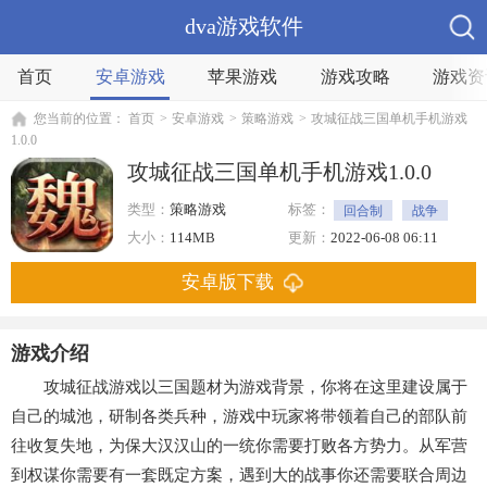
dva游戏软件
首页
安卓游戏
苹果游戏
游戏攻略
游戏资
您当前的位置：
首页
>
安卓游戏
>
策略游戏
>
攻城征战三国单机手机游戏
1.0.0
攻城征战三国单机手机游戏1.0.0
类型：
策略游戏
标签：
回合制
战争
塔防
三国
大小：
114MB
更新：
2022-06-08 06:11
安卓版下载
游戏介绍
攻城征战游戏以三国题材为游戏背景，你将在这里建设属于
自己的城池，研制各类兵种，游戏中玩家将带领着自己的部队前
往收复失地，为保大汉汉山的一统你需要打败各方势力。从军营
到权谋你需要有一套既定方案，遇到大的战事你还需要联合周边