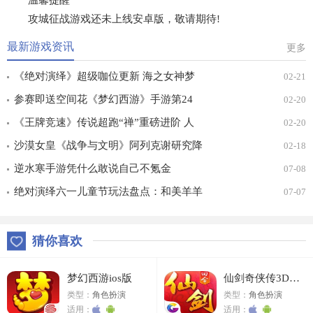
温馨提醒
攻城征战游戏还未上线安卓版，敬请期待!
最新游戏资讯
更多
《绝对演绎》超级咖位更新 海之女神梦
02-21
幻时装免费拿！
参赛即送空间花《梦幻西游》手游第24
02-20
届X9联赛报名进行中！
《王牌竞速》传说超跑“禅”重磅进阶 人
02-20
车合一 竞速飞升！
沙漠女皇《战争与文明》阿列克谢研究降
02-18
价
逆水寒手游凭什么敢说自己不氪金
07-08
绝对演绎六一儿童节玩法盘点：和美羊羊
07-07
一起回忆童年
猜你喜欢
梦幻西游ios版
仙剑奇侠传3D回合ios版
类型：
角色扮演
类型：
角色扮演
适用：
适用：