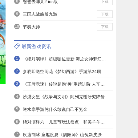
8
爸爸去哪儿2 ios版
下载
9
三国志战略版九游
下载
10
节奏大师
下载
最新游戏资讯
1
《绝对演绎》超级咖位更新 海之女神梦幻时装免费拿！
2
参赛即送空间花《梦幻西游》手游第24届X9联赛报名进行中！
3
《王牌竞速》传说超跑“禅”重磅进阶 人车合一 竞速飞升！
4
沙漠女皇《战争与文明》阿列克谢研究降价
5
逆水寒手游凭什么敢说自己不氪金
6
绝对演绎六一儿童节玩法盘点：和美羊羊一起回忆童年
7
疾速制冰 童趣度夏《阴阳师》山兔新皮肤上线