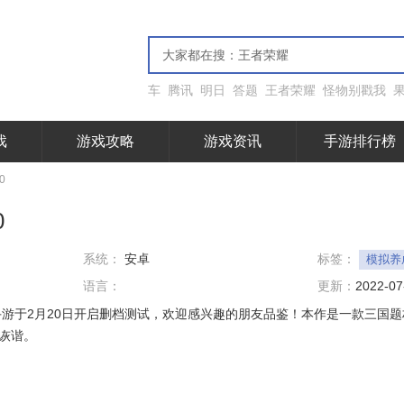
车
腾讯
明日
答题
王者荣耀
怪物别戳我
戏
游戏攻略
游戏资讯
手游排行榜
0
0
系统：
安卓
标签：
模拟养
语言：
更新：
2022-07
游于2月20日开启删档测试，欢迎感兴趣的朋友品鉴！本作是一款三国
诙谐。