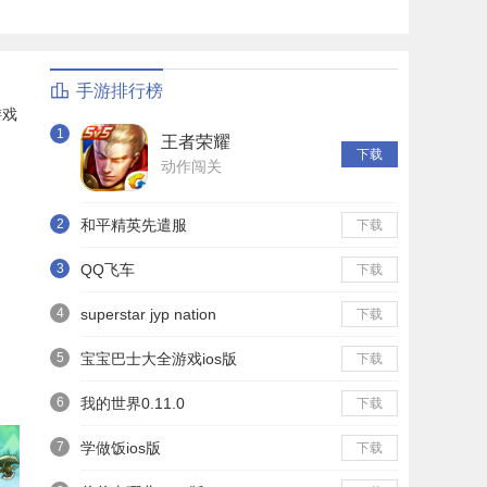
手游排行榜
游戏
1
王者荣耀
下载
动作闯关
2
和平精英先遣服
下载
3
QQ飞车
下载
4
superstar jyp nation
下载
5
宝宝巴士大全游戏ios版
下载
6
我的世界0.11.0
下载
7
学做饭ios版
下载