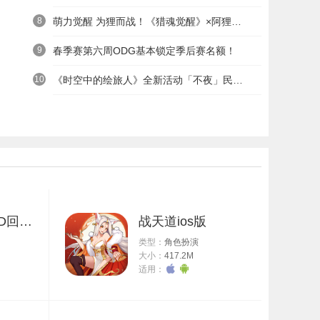
8
萌力觉醒 为狸而战！《猎魂觉醒》×阿狸童话冒险六一启航
9
春季赛第六周ODG基本锁定季后赛名额！
10
《时空中的绘旅人》全新活动「不夜」民国服装上线——浮世清欢同游不夜之城
仙剑奇侠传3D回合ios版
战天道ios版
类型：
角色扮演
大小：
417.2M
适用：