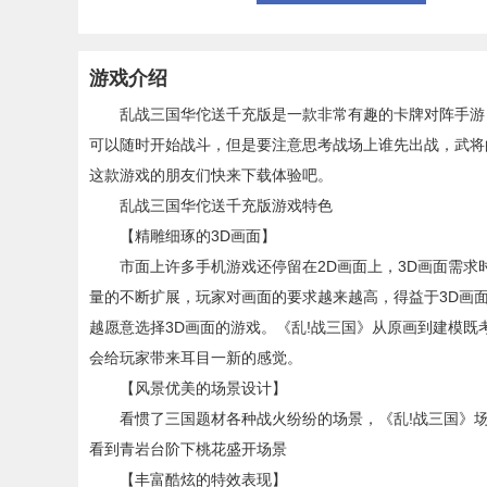
游戏介绍
乱战三国华佗送千充版是一款非常有趣的卡牌对阵手游，
可以随时开始战斗，但是要注意思考战场上谁先出战，武将
这款游戏的朋友们快来下载体验吧。
乱战三国华佗送千充版游戏特色
【精雕细琢的3D画面】
市面上许多手机游戏还停留在2D画面上，3D画面需求时
量的不断扩展，玩家对画面的要求越来越高，得益于3D画
越愿意选择3D画面的游戏。《乱!战三国》从原画到建模
会给玩家带来耳目一新的感觉。
【风景优美的场景设计】
看惯了三国题材各种战火纷纷的场景，《乱!战三国》场
看到青岩台阶下桃花盛开场景
【丰富酷炫的特效表现】