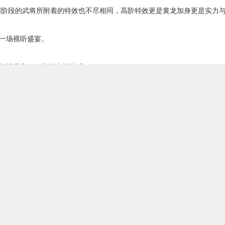
阶段的武将所附着的特效也不尽相同，高阶特效更是黄龙加身更是实力
一场视听盛宴。
战四方、一统河山的快感!
支援前线的哥们何时上阵等决策点，让你尽显攻城略地、统领三军的谋
三国之路更加张扬!