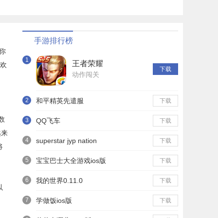
手游排行榜
你
1
王者荣耀
喜欢
下载
动作闯关
2
和平精英先遣服
下载
数
3
QQ飞车
下载
越来
4
superstar jyp nation
下载
将
5
宝宝巴士大全游戏ios版
下载
6
我的世界0.11.0
下载
以
7
学做饭ios版
下载