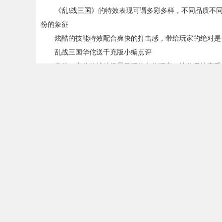
《乱!战三国》的特效表现可谓多彩多样，不同品质不同
份的象征
炫酷的技能特效配合爽快的打击感，带给玩家的绝对是
乱战三国华佗送千充版小编点评
肃杀、宏伟的战斗场景呈现给各位玩家，让你尽情享受征
武将如何搭配、战前如何布阵、英雄绝招何时释放、赶来
略。
此外独特的小伙伴羁绊玩法，英雄美女组团出击，让你的
乱战三国华佗送千充版更新日志
修复已知的bug
优化了软件功能