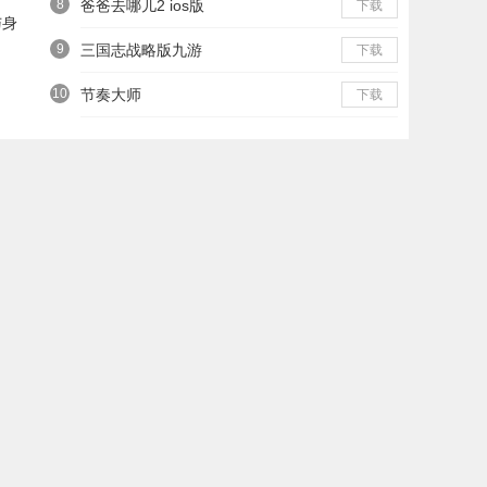
8
爸爸去哪儿2 ios版
下载
与身
9
三国志战略版九游
下载
10
节奏大师
下载
最新游戏资讯
1
《绝对演绎》超级咖位更新 海之女神梦幻时装免费拿！
2
参赛即送空间花《梦幻西游》手游第24届X9联赛报名进行中！
3
《王牌竞速》传说超跑“禅”重磅进阶 人车合一 竞速飞升！
4
沙漠女皇《战争与文明》阿列克谢研究降价
5
逆水寒手游凭什么敢说自己不氪金
6
绝对演绎六一儿童节玩法盘点：和美羊羊一起回忆童年
7
疾速制冰 童趣度夏《阴阳师》山兔新皮肤上线