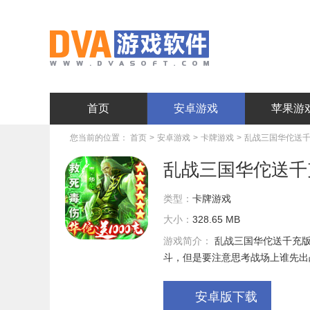
首页
安卓游戏
苹果游
您当前的位置：
首页
>
安卓游戏
>
卡牌游戏
>
乱战三国华佗送千充
乱战三国华佗送千充版
类型：
卡牌游戏
大小：
328.65 MB
游戏简介：
乱战三国华佗送千充
斗，但是要注意思考战场上谁先出
安卓版下载