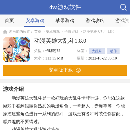
dva游戏软件
首页
安卓游戏
苹果游戏
游戏攻略
游戏资
您当前的位置：
首页
>
安卓游戏
>
卡牌游戏
>
动漫英雄大乱斗1.8.0
动漫英雄大乱斗1.8.0
类型：
卡牌游戏
标签：
大乱斗
动作
卡牌
大小：
113.15 MB
更新：
2022-10-22 06:10
安卓版下载
游戏介绍
动漫英雄大乱斗是一款好玩的大乱斗卡牌手游，你能在这款
游戏中看到很懂你熟悉的动漫角色，一拳超人，赤瞳等等，你能
操控这些角色进行一系列的战斗，游戏更有各种时装任你搭配，
感兴趣的不要错过。
动漫英雄大乱斗游戏特色