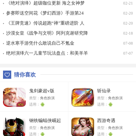
《绝对演绎》超级咖位更新 海之女神梦
02-21
幻时装免费拿！
参赛即送空间花《梦幻西游》手游第24
02-20
届X9联赛报名进行中！
《王牌竞速》传说超跑“禅”重磅进阶 人
02-20
车合一 竞速飞升！
沙漠女皇《战争与文明》阿列克谢研究降
02-18
价
逆水寒手游凭什么敢说自己不氪金
07-08
绝对演绎六一儿童节玩法盘点：和美羊羊
07-07
一起回忆童年
猜你喜欢
鬼剑豪超v版
斩仙录
类型：
角色扮演
类型：
角色扮演
适用：
适用：
钢铁蝙蝠侠崛起
西游奇遇
类型：
角色扮演
类型：
角色扮演
适用：
适用：