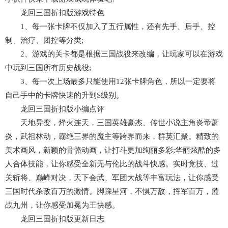
龙回三国折扣版游戏特色
1、每一张卡牌不仅加入了五行属性，还有先手、后手、控
制、治疗、团控等分类;
2、游戏的关卡都是根据三国战役来改编，让玩家可以在游戏
中玩到三国所有历史战役;
3、每一次上场最多只能使用12张卡牌角色，所以一定要将
自己手中的卡牌快速的升到S级别。
龙回三国折扣版小编点评
天地异变，烽火连天，三国英雄豪杰、传世小说主角炎帝萧
炎，武祖林动，霸绝三界的魔主等跨界而来，群英汇聚。精致的
美术画风，新颖的骨骼动画，让打斗更加绚丽多彩;华丽炫酷的多
人合体技能，让你感受全新无与伦比的战斗快感。实时竞技、过
关斩将、巅峰对决，天下会武、军团大战等丰富玩法，让你感受
三国时代杀敌百万的激情。脚踩星河，不惧万敌，挥军百万，麓
战九州，让你感受加冕为王快感。
龙回三国折扣版更新日志