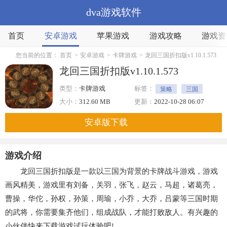
dva游戏软件
首页
安卓游戏
苹果游戏
游戏攻略
游戏资
您当前的位置：
首页
>
安卓游戏
>
卡牌游戏
>
龙回三国折扣版v1.10.1.573
龙回三国折扣版v1.10.1.573
类型：
卡牌游戏
标签：
策略
三国
卡牌
大小：
312.60 MB
更新：
2022-10-28 06:07
安卓版下载
游戏介绍
龙回三国折扣版是一款以三国为背景的卡牌战斗游戏，游戏
画风精美，游戏里有刘备，关羽，张飞，赵云，马超，诸葛亮，
曹操，华佗，孙权，孙策，周瑜，小乔，大乔，吕蒙等三国时期
的武将，你需要集齐他们，组成战队，才能打败敌人。有兴趣的
小伙伴快来下载游戏试玩体验吧!