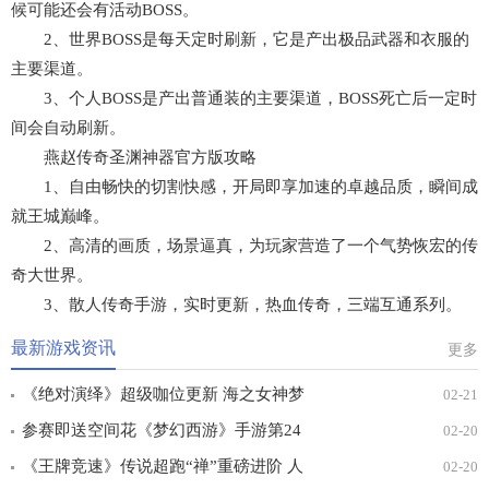
候可能还会有活动BOSS。
2、世界BOSS是每天定时刷新，它是产出极品武器和衣服的
主要渠道。
3、个人BOSS是产出普通装的主要渠道，BOSS死亡后一定时
间会自动刷新。
燕赵传奇圣渊神器官方版攻略
1、自由畅快的切割快感，开局即享加速的卓越品质，瞬间成
就王城巅峰。
2、高清的画质，场景逼真，为玩家营造了一个气势恢宏的传
奇大世界。
3、散人传奇手游，实时更新，热血传奇，三端互通系列。
最新游戏资讯
更多
《绝对演绎》超级咖位更新 海之女神梦
02-21
幻时装免费拿！
参赛即送空间花《梦幻西游》手游第24
02-20
届X9联赛报名进行中！
《王牌竞速》传说超跑“禅”重磅进阶 人
02-20