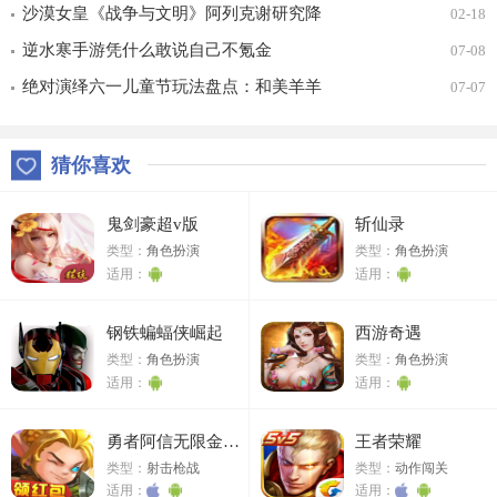
车合一 竞速飞升！
沙漠女皇《战争与文明》阿列克谢研究降
02-18
价
逆水寒手游凭什么敢说自己不氪金
07-08
绝对演绎六一儿童节玩法盘点：和美羊羊
07-07
一起回忆童年
猜你喜欢
鬼剑豪超v版
斩仙录
类型：
角色扮演
类型：
角色扮演
适用：
适用：
钢铁蝙蝠侠崛起
西游奇遇
类型：
角色扮演
类型：
角色扮演
适用：
适用：
勇者阿信无限金币版
王者荣耀
类型：
射击枪战
类型：
动作闯关
适用：
适用：