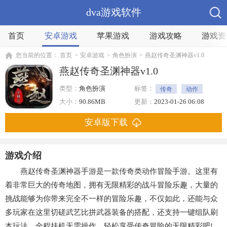
dva游戏软件
首页
安卓游戏
苹果游戏
游戏攻略
游戏资
您当前的位置：
首页
>
安卓游戏
>
角色扮演
>
燕赵传奇圣渊神器v1.0
燕赵传奇圣渊神器v1.0
类型：
角色扮演
标签：
传奇
动作
挂机
多人
大小：
90.86MB
更新：
2023-01-26 06:08
安卓版下载
游戏介绍
燕赵传奇圣渊神器手游是一款传奇类动作冒险手游。这里有
着非常巨大的传奇地图，拥有无限精彩的战斗冒险乐趣，大量的
挑战能够为你带来完全不一样的冒险乐趣，不仅如此，还能与众
多玩家在这里切磋武艺比拼武器装备的搭配，还支持一键组队刷
本玩法，全程挂机无需操作，轻松享受传奇冒险的无限精彩吧!