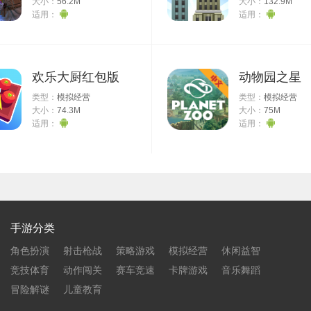
大小：
56.2M
大小：
132.9M
适用：
适用：
欢乐大厨红包版
动物园之星
类型：
模拟经营
类型：
模拟经营
大小：
74.3M
大小：
75M
适用：
适用：
手游分类
角色扮演
射击枪战
策略游戏
模拟经营
休闲益智
竞技体育
动作闯关
赛车竞速
卡牌游戏
音乐舞蹈
冒险解谜
儿童教育