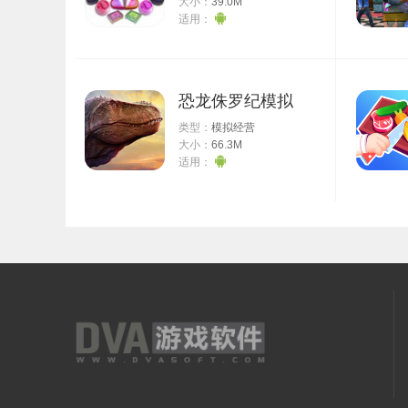
大小：
39.0M
适用：
恐龙侏罗纪模拟
类型：
模拟经营
大小：
66.3M
适用：