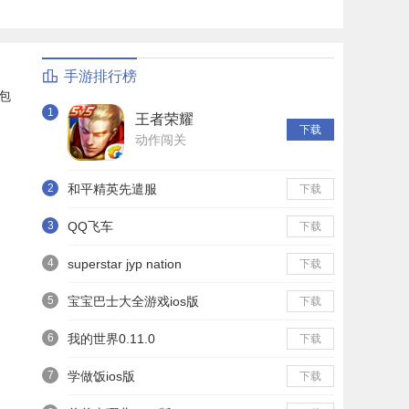
手游排行榜
包
1
王者荣耀
下载
动作闯关
2
和平精英先遣服
下载
3
QQ飞车
下载
4
superstar jyp nation
下载
5
宝宝巴士大全游戏ios版
下载
6
我的世界0.11.0
下载
7
学做饭ios版
下载