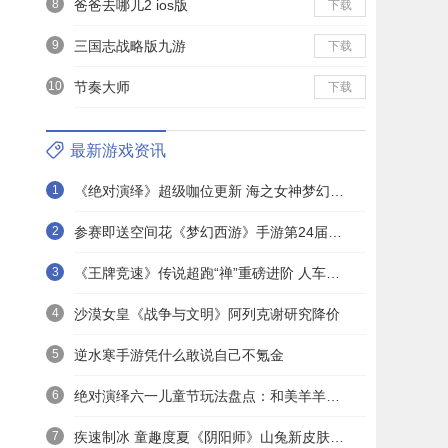
8
爸爸去哪儿2 ios版
下载
9
三国志战略版九游
下载
10
节奏大师
下载
最新游戏资讯
1
《绝对演绎》超级咖位更新 海之女神梦幻时装免费拿！
2
参赛即送空间花《梦幻西游》手游第24届X9联赛报名进行中！
3
《王牌竞速》传说超跑“禅”重磅进阶 人车合一 竞速飞升！
4
沙漠女皇《战争与文明》阿列克谢研究降价
5
逆水寒手游凭什么敢说自己不氪金
6
绝对演绎六一儿童节玩法盘点：和美羊羊一起回忆童年
7
疾速制冰 童趣度夏《阴阳师》山兔新皮肤上线