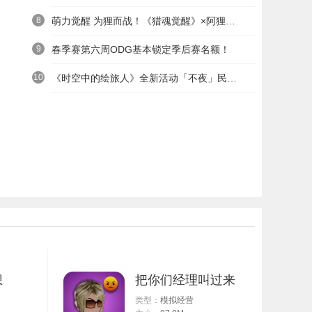
8
萌力觉醒 为狸而战！《猎魂觉醒》×阿狸童话冒险六一启航
9
春季赛第六周ODG基本锁定季后赛名额！
10
《时空中的绘旅人》全新活动「不夜」民国服装上线——浮世清欢同游不夜之城
想
把你们经理叫过来
类型：
模拟经营