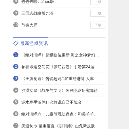
8
爸爸去哪儿2 ios版
下载
9
三国志战略版九游
下载
10
节奏大师
下载
最新游戏资讯
1
《绝对演绎》超级咖位更新 海之女神梦幻时装免费拿！
2
参赛即送空间花《梦幻西游》手游第24届X9联赛报名进行中！
3
《王牌竞速》传说超跑“禅”重磅进阶 人车合一 竞速飞升！
4
沙漠女皇《战争与文明》阿列克谢研究降价
5
逆水寒手游凭什么敢说自己不氪金
6
绝对演绎六一儿童节玩法盘点：和美羊羊一起回忆童年
7
疾速制冰 童趣度夏《阴阳师》山兔新皮肤上线