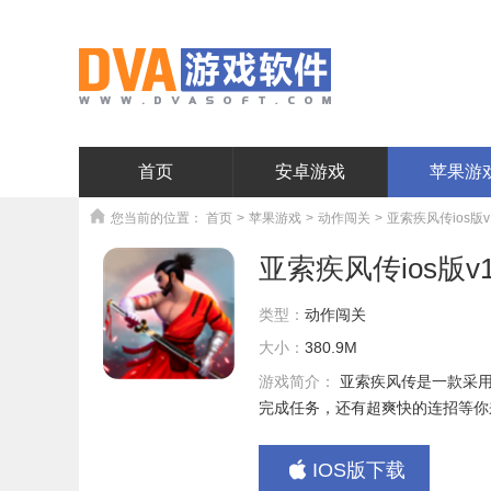
首页
安卓游戏
苹果游
您当前的位置：
首页
>
苹果游戏
>
动作闯关
>
亚索疾风传ios版v1
亚索疾风传ios版v1
类型：
动作闯关
大小：
380.9M
游戏简介：
亚索疾风传是一款采
完成任务，还有超爽快的连招等你
IOS版下载