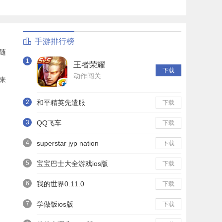
手游排行榜
随
1
王者荣耀
下载
动作闯关
来
2
和平精英先遣服
下载
3
QQ飞车
下载
4
superstar jyp nation
下载
5
宝宝巴士大全游戏ios版
下载
6
我的世界0.11.0
下载
7
学做饭ios版
下载