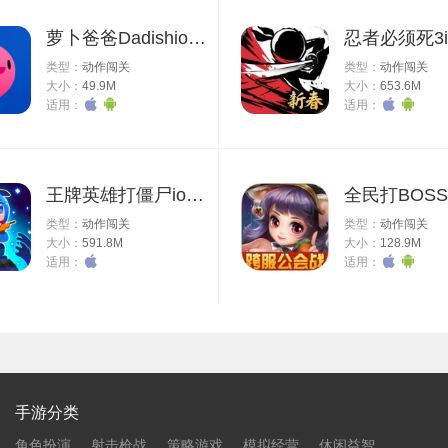
萝卜爸爸Dadishios版
忍者必须死3i
类型：
动作闯关
类型：
动作闯关
大小：
49.9M
大小：
653.6M
适用：
适用：
王牌英雄打僵尸ios版
全民打BOSS 
类型：
动作闯关
类型：
动作闯关
大小：
591.8M
大小：
128.9M
适用：
适用：
手游分类
角色扮演
射击枪战
策略游戏
模拟经营
休闲益智