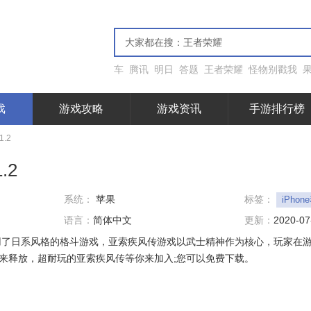
车
腾讯
明日
答题
王者荣耀
怪物别戳我
戏
游戏攻略
游戏资讯
手游排行榜
.2
.2
系统：
苹果
标签：
iPho
语言：
简体中文
更新：
2020-07
用了日系风格的格斗游戏，亚索疾风传游戏以武士精神作为核心，玩家在
来释放，超耐玩的亚索疾风传等你来加入;您可以免费下载。