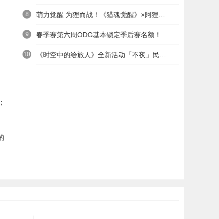
8
萌力觉醒 为狸而战！《猎魂觉醒》×阿狸童话冒险六一启航
9
春季赛第六周ODG基本锁定季后赛名额！
10
《时空中的绘旅人》全新活动「不夜」民国服装上线——浮世清欢同游不夜之城
；
的