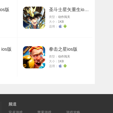
os版
圣斗士星矢重生ios版
类型：
动作闯关
大小：
1KB
适用：
ios版
拳击之星ios版
类型：
动作闯关
大小：
1KB
适用：
频道
安卓游戏
苹果游戏
游戏攻略