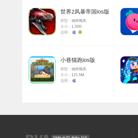
世界2风暴帝国ios版
类型：
动作闯关
大小：
1.20G
适用：
小巷猫跑ios版
类型：
动作闯关
大小：
121.5M
适用：