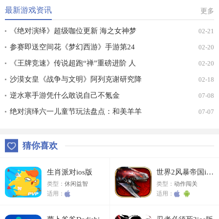
最新游戏资讯
更多
《绝对演绎》超级咖位更新 海之女神梦
02-21
幻时装免费拿！
参赛即送空间花《梦幻西游》手游第24
02-20
届X9联赛报名进行中！
《王牌竞速》传说超跑“禅”重磅进阶 人
02-20
车合一 竞速飞升！
沙漠女皇《战争与文明》阿列克谢研究降
02-18
价
逆水寒手游凭什么敢说自己不氪金
07-08
绝对演绎六一儿童节玩法盘点：和美羊羊
07-07
一起回忆童年
猜你喜欢
生肖派对ios版
世界2风暴帝国ios版
类型：
休闲益智
类型：
动作闯关
适用：
适用：