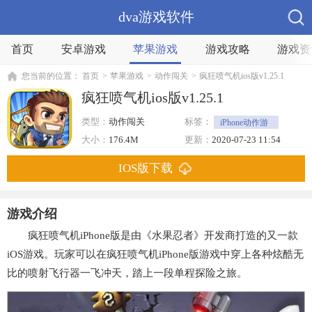
dva游戏软件
首页
安卓游戏
苹果游戏
游戏攻略
游戏资
您当前的位置：
首页
>
苹果游戏
>
动作闯关
>
疯狂喷气机ios版v1.25.1
疯狂喷气机ios版v1.25.1
类型：
动作闯关
标签：
iPhone动作游
戏
跑酷
大小：
176.4M
更新：
2020-07-23 11:54
IOS版下载
游戏介绍
疯狂喷气机iPhone版是由《水果忍者》开发商打造的又一款
iOS游戏。玩家可以在疯狂喷气机iPhone版游戏中穿上各种炫酷无
比的喷射飞行器一飞冲天，踏上一段单程探险之旅。