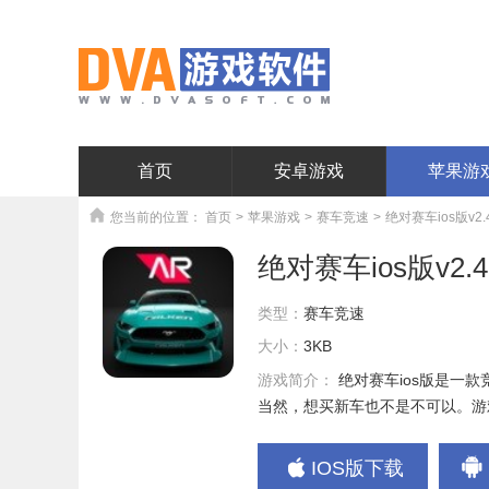
首页
安卓游戏
苹果游
您当前的位置：
首页
>
苹果游戏
>
赛车竞速
>
绝对赛车ios版v2.4
绝对赛车ios版v2.4
类型：
赛车竞速
大小：
3KB
游戏简介：
绝对赛车ios版是一
当然，想买新车也不是不可以。游戏
IOS版下载