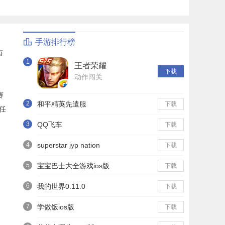
手游排行榜
有
1
王者荣耀
下载
动作闯关
赛
2
和平精英先遣服
下载
任
3
QQ飞车
下载
4
superstar jyp nation
下载
5
宝宝巴士大全游戏ios版
下载
6
我的世界0.11.0
下载
7
学做饭ios版
下载