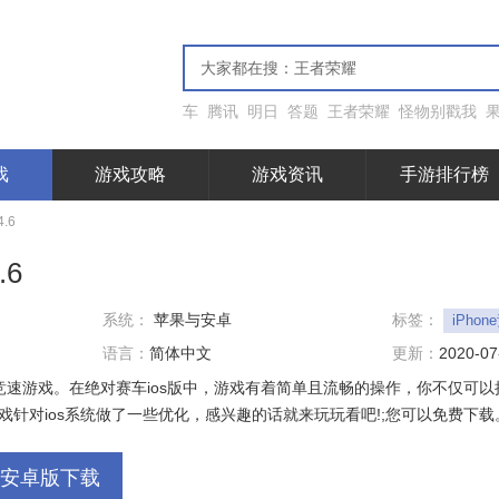
车
腾讯
明日
答题
王者荣耀
怪物别戳我
戏
游戏攻略
游戏资讯
手游排行榜
.6
.6
系统：
苹果与安卓
标签：
iPho
语言：
简体中文
更新：
2020-07
款竞速游戏。在绝对赛车ios版中，游戏有着简单且流畅的操作，你不仅可
针对ios系统做了一些优化，感兴趣的话就来玩玩看吧!;您可以免费下载
安卓版下载