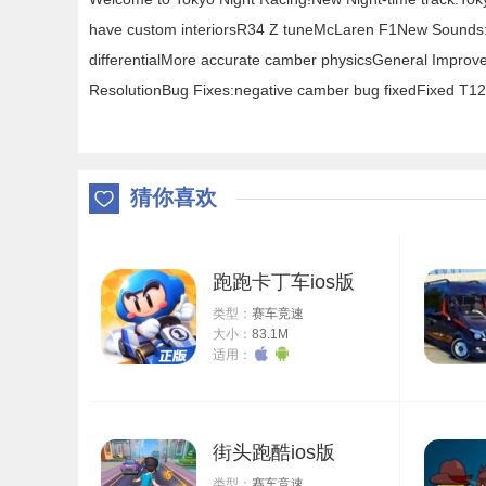
have custom interiorsR34 Z tuneMcLaren F1New Sound
differentialMore accurate camber physicsGeneral Improv
ResolutionBug Fixes:negative camber bug fixedFixed T12
猜你喜欢
跑跑卡丁车ios版
类型：
赛车竞速
大小：
83.1M
适用：
街头跑酷ios版
类型：
赛车竞速