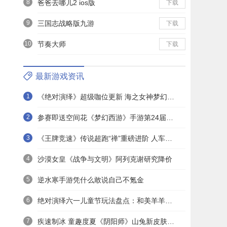
8
爸爸去哪儿2 ios版
下载
9
三国志战略版九游
下载
10
节奏大师
下载
最新游戏资讯
1
《绝对演绎》超级咖位更新 海之女神梦幻时装免费拿！
2
参赛即送空间花《梦幻西游》手游第24届X9联赛报名进行中！
3
《王牌竞速》传说超跑“禅”重磅进阶 人车合一 竞速飞升！
4
沙漠女皇《战争与文明》阿列克谢研究降价
5
逆水寒手游凭什么敢说自己不氪金
6
绝对演绎六一儿童节玩法盘点：和美羊羊一起回忆童年
7
疾速制冰 童趣度夏《阴阳师》山兔新皮肤上线