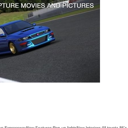
o ExpresswayNew Features:Pop-up lightsNew Interiors:All toyota 86’s