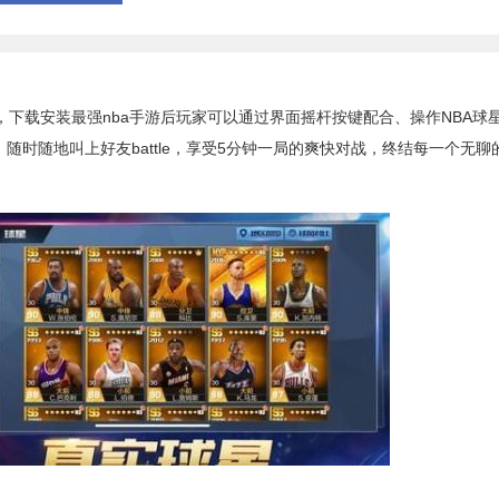
下载安装最强nba手游后玩家可以通过界面摇杆按键配合、操作NBA球
时随地叫上好友battle，享受5分钟一局的爽快对战，终结每一个无聊