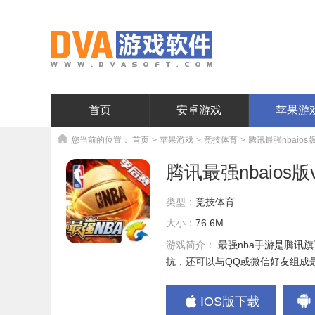
首页
安卓游戏
苹果游
您当前的位置：
首页
>
苹果游戏
>
竞技体育
>
腾讯最强nbaios版v1
腾讯最强nbaios版v1
类型：
竞技体育
大小：
76.6M
游戏简介：
最强nba手游是腾讯
抗，还可以与QQ或微信好友组成最
IOS版下载