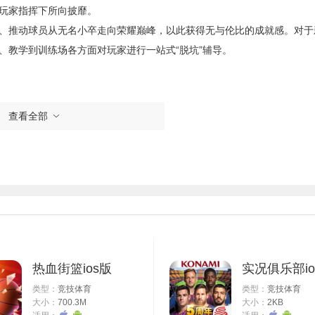
玩家指挥下所向披靡。
推动球员从无名小卒走向荣耀巅峰，以此获得无与伦比的成就感。对于
、教学到训练场各方面对玩家进行一站式“脱坑”辅导。
的激励下，全国篮球爱好者势必齐聚一堂，挑战最强王者。同时还有公会
恩仇。未来更将推出5v5的“王朝模式”，将篮球手游推向新的高度。
查看全部
删档礼包一份，当预约人数达到对应数量时，还将有额外的全服礼包被激
热血街篮ios版
实况俱乐部io
类型：
竞技体育
类型：
竞技体育
大小：
700.3M
大小：
2KB