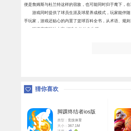
便是詹姆斯与杜兰特这样的宿敌，也可能同时归于麾下，在
游戏同时提供了球员生涯及球星养成模式，玩家能伴随、
手玩家，游戏还贴心的内置了篮球百科全书，从术语、规则
顶级赛事玩法丰富 打造你的传奇生涯
《最强NBA》采用多场景对战PVP模式。世界排位系统
统倾力加入，网游玩家所熟悉的公会斗争也将在篮球场上快意
全平台不删档内测在即 预约既有豪礼相送
所有8月6日前，在官网参与预约活动的用户均可获得不
活，官方将在不删档后发放给全服玩家。
猜你喜欢
脚踝终结者ios版
类型：
竞技体育
大小：
367.1M