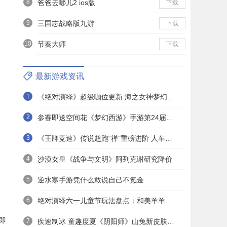
8
爸爸去哪儿2 ios版
下载
9
三国志战略版九游
下载
10
节奏大师
下载
最新游戏资讯
1
《绝对演绎》超级咖位更新 海之女神梦幻时装免费拿！
2
参赛即送空间花《梦幻西游》手游第24届X9联赛报名进行中！
3
《王牌竞速》传说超跑“禅”重磅进阶 人车合一 竞速飞升！
4
沙漠女皇《战争与文明》阿列克谢研究降价
5
逆水寒手游凭什么敢说自己不氪金
6
绝对演绎六一儿童节玩法盘点：和美羊羊一起回忆童年
即
7
疾速制冰 童趣度夏《阴阳师》山兔新皮肤上线