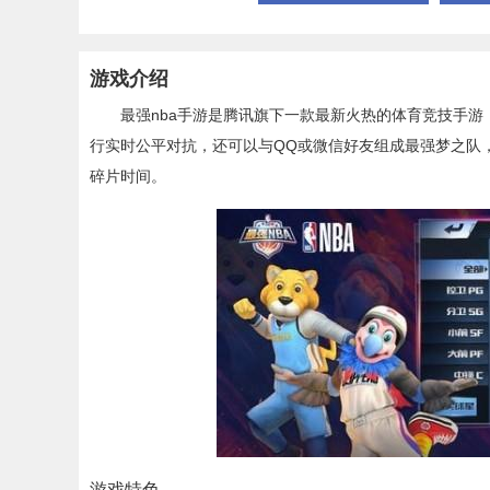
游戏介绍
最强nba手游是腾讯旗下一款最新火热的体育竞技手游，
行实时公平对抗，还可以与QQ或微信好友组成最强梦之队，随
碎片时间。
游戏特色