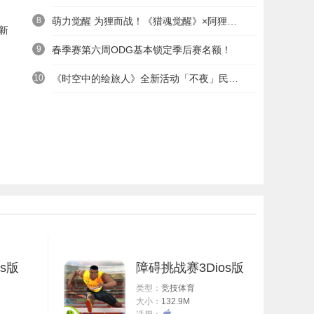
8
萌力觉醒 为狸而战！《猎魂觉醒》×阿狸童话冒险六一启航
新
9
春季赛第六周ODG基本锁定季后赛名额！
10
《时空中的绘旅人》全新活动「不夜」民国服装上线——浮世清欢同游不夜之城
系
s版
障碍挑战赛3Dios版
类型：
竞技体育
大小：
132.9M