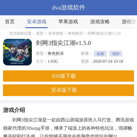
dva游戏软件
首页
安卓游戏
苹果游戏
游戏攻略
游戏资
您当前的位置：
首页
>
安卓游戏
>
角色扮演
>
剑网3指尖江湖v1.5.0
剑网3指尖江湖v1.5.0
类型：
角色扮演
标签：
仙侠
动作
大小：
1.93G
更新：
2020-07-24 10:18
IOS版下载
安卓版下载
游戏介绍
剑网3指尖江湖是一款由西山居端游原班人马打造、腾讯游戏
独家代理的3Darpg手游，继承了端游上的各种特色玩法，强调畅
爽连招和打击感，让你能够不用坐在电脑旁也能玩剑网3!