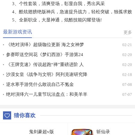
3、个性套装，清爽登场，彰显自我，秀出风采
4、酷炫翅膀绝版神兵，急速提升战力，轻松突破，独孤求败
5、全新职业，大显神通，炫酷技能闪耀登场!
最新游戏资讯
更多
《绝对演绎》超级咖位更新 海之女神梦
02-21
幻时装免费拿！
参赛即送空间花《梦幻西游》手游第24
02-20
届X9联赛报名进行中！
《王牌竞速》传说超跑“禅”重磅进阶 人
02-20
车合一 竞速飞升！
沙漠女皇《战争与文明》阿列克谢研究降
02-18
价
逆水寒手游凭什么敢说自己不氪金
07-08
绝对演绎六一儿童节玩法盘点：和美羊羊
07-07
一起回忆童年
猜你喜欢
鬼剑豪超v版
斩仙录