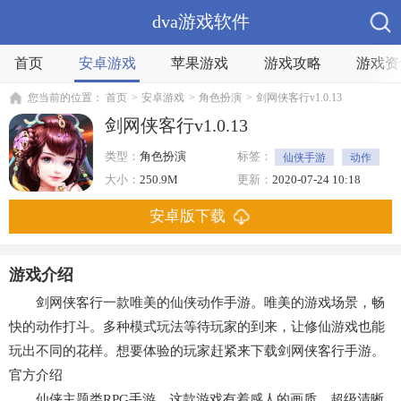
dva游戏软件
首页
安卓游戏
苹果游戏
游戏攻略
游戏资
您当前的位置：
首页
>
安卓游戏
>
角色扮演
>
剑网侠客行v1.0.13
剑网侠客行v1.0.13
类型：
角色扮演
标签：
仙侠手游
动作
修真
大小：
250.9M
更新：
2020-07-24 10:18
安卓版下载
游戏介绍
剑网侠客行一款唯美的仙侠动作手游。唯美的游戏场景，畅
快的动作打斗。多种模式玩法等待玩家的到来，让修仙游戏也能
玩出不同的花样。想要体验的玩家赶紧来下载剑网侠客行手游。
官方介绍
仙侠主题类RPG手游。这款游戏有着感人的画质，超级清晰