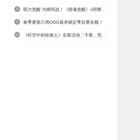
8
萌力觉醒 为狸而战！《猎魂觉醒》×阿狸童话冒险六一启航
9
春季赛第六周ODG基本锁定季后赛名额！
10
《时空中的绘旅人》全新活动「不夜」民国服装上线——浮世清欢同游不夜之城
这