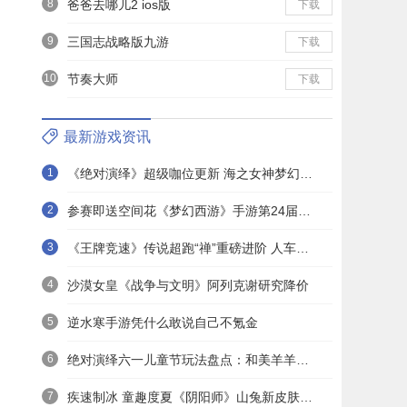
8
爸爸去哪儿2 ios版
下载
9
三国志战略版九游
下载
10
节奏大师
下载
最新游戏资讯
1
《绝对演绎》超级咖位更新 海之女神梦幻时装免费拿！
2
参赛即送空间花《梦幻西游》手游第24届X9联赛报名进行中！
3
《王牌竞速》传说超跑“禅”重磅进阶 人车合一 竞速飞升！
4
沙漠女皇《战争与文明》阿列克谢研究降价
5
逆水寒手游凭什么敢说自己不氪金
6
绝对演绎六一儿童节玩法盘点：和美羊羊一起回忆童年
7
疾速制冰 童趣度夏《阴阳师》山兔新皮肤上线