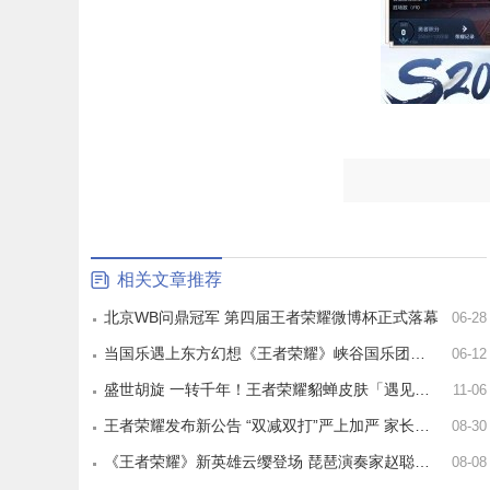
相关文章推荐
北京WB问鼎冠军 第四届王者荣耀微博杯正式落幕
06-28
当国乐遇上东方幻想《王者荣耀》峡谷国乐团用民族乐器演奏玩家故事
06-12
盛世胡旋 一转千年！王者荣耀貂蝉皮肤「遇见胡旋」正式上线！
11-06
王者荣耀发布新公告 “双减双打”严上加严 家长们的福音到了
08-30
《王者荣耀》新英雄云缨登场 琵琶演奏家赵聪演绎魅力国乐
08-08
王者荣耀云游戏是一款超级好玩的moba战斗类型的游