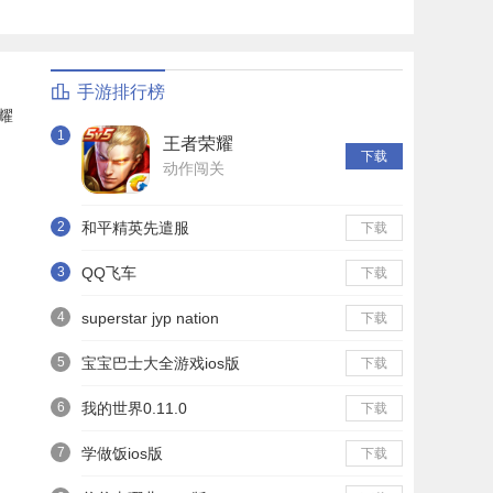
手游排行榜
耀
1
王者荣耀
下载
动作闯关
2
和平精英先遣服
下载
3
QQ飞车
下载
4
superstar jyp nation
下载
5
宝宝巴士大全游戏ios版
下载
6
我的世界0.11.0
下载
7
学做饭ios版
下载