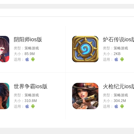
而且还不会消耗你手机的内存，在空闲的时候玩一局，而且还不会手防沉
前来体验，感兴趣的玩家快来下载这款好玩的王者荣耀云游戏体验一下吧
新，还能节省电视的存储空间；
要使用冰冷的手机玩游戏。
阴阳师ios版
炉石传说ios
找不到好游戏的烦恼。
类型：
策略游戏
类型：
策略游戏
大小：
85.9M
大小：
2KB
适用：
适用：
要体验的游戏；
提供的游戏；
游戏的时候就能直接使用手机进行触屏操作了；
世界争霸ios版
火枪纪元ios
取更多游戏内容；
速的畅玩；
类型：
策略游戏
类型：
策略游戏
大小：
310.8M
大小：
304.2M
游戏排行信息了
适用：
适用：