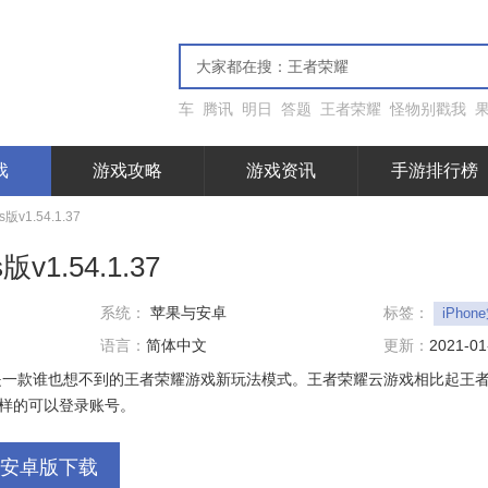
车
腾讯
明日
答题
王者荣耀
怪物别戳我
戏
游戏攻略
游戏资讯
手游排行榜
v1.54.1.37
1.54.1.37
系统：
苹果与安卓
标签：
iPho
语言：
简体中文
更新：
2021-01
是一款谁也想不到的王者荣耀游戏新玩法模式。王者荣耀云游戏相比起王
样的可以登录账号。
安卓版下载