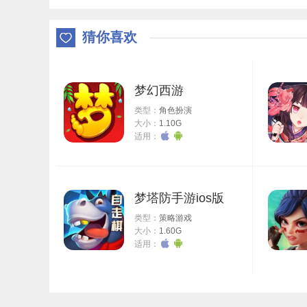
个世界中进行战斗。王者荣耀云游戏软件完全是在云端的，
的打扰，王者荣耀云游戏平台中还有更多好玩的玩法等着你
猜你喜欢
游戏优势
1、不用下载，联网即玩，省去下载游戏的烦恼，不用更
2、游戏手柄玩游戏，给你最为动感的游戏玩法，不再需
梦幻西游
3、研发团队每周为用户精选各种好玩的电视游戏，解决
类型：
角色扮演
游戏亮点
大小：
1.10G
适用：
1、您可以查看平台拥有的游戏内容，让您找到自己想
2、输入游戏的名称以后，用户也能快速的获取云主机
3、用户还可以选择平台提供的游戏按键脚本，这样在玩
梦塔防手游ios版
4、您可以自由的切换连接的云电脑，确保玩家可以获
5、自动的推送许多热门的游戏，只要点击以后就能快
类型：
策略游戏
大小：
1.60G
6、为您提供了游戏排行榜，玩家就能知道最近热门的
适用：