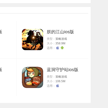
迷
。
版
朕的江山ios版
类型：
策略游戏
大小：
358.9M
适用：
版
蓝洞守护站ios版
类型：
策略游戏
大小：
106.5M
适用：