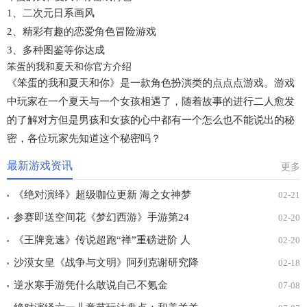
1、二次元日系画风
2、精彩有趣的恋爱角色冒险游戏
3、多种图鉴等你达成
笨蛋的我和夏天和你官方介绍
《笨蛋的我和夏天和你》是一款角色扮演类的点点点游戏。游戏
中玩家在一个夏天与一个女孩相遇了，随着故事的进行二人愈发
的了解对方但是男孩和女孩的心中都有一个怎么也不能说出的秘
密，各位玩家先知道这个秘密吗？
最新游戏资讯
更多
《绝对演绎》超级咖位更新 海之女神梦
02-21
幻时装免费拿！
参赛即送空间花《梦幻西游》手游第24
02-20
届X9联赛报名进行中！
《王牌竞速》传说超跑“禅”重磅进阶 人
02-20
车合一 竞速飞升！
沙漠女皇《战争与文明》阿列克谢研究降
02-18
价
逆水寒手游凭什么敢说自己不氪金
07-08