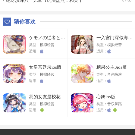
绝对演绎六一儿童节玩法盘点：和美羊羊
07-07
一起回忆童年
猜你喜欢
ケモノの従者と王子の花嫁ios版
一入宫门深似海ios版
类型：
模拟经营
类型：
模拟经营
适用：
适用：
女皇宫廷录ios版
糖果公主3ios版
类型：
模拟经营
类型：
角色扮演
适用：
适用：
我的女友是校花
心舞ios版
类型：
模拟经营
类型：
音乐舞蹈
适用：
适用：