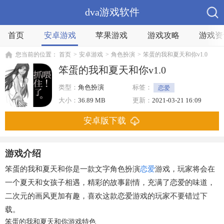
dva游戏软件
首页
安卓游戏
苹果游戏
游戏攻略
游戏资
您当前的位置：
首页
>
安卓游戏
>
角色扮演
>
笨蛋的我和夏天和你v1.0
笨蛋的我和夏天和你v1.0
类型：
角色扮演
标签：
恋爱
大小：
36.89 MB
更新：
2021-03-21 16:09
安卓版下载
游戏介绍
笨蛋的我和夏天和你是一款文字角色扮演
恋爱
游戏，玩家将会在
一个夏天和女孩子相遇，精彩的故事剧情，充满了恋爱的味道，
二次元的画风更加有趣，喜欢这款恋爱游戏的玩家不要错过下
载。
笨蛋的我和夏天和你游戏特色