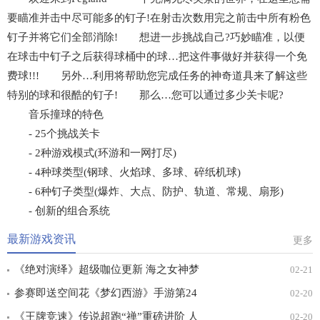
要瞄准并击中尽可能多的钉子!在射击次数用完之前击中所有粉色
钉子并将它们全部消除! 想进一步挑战自己?巧妙瞄准，以便
在球击中钉子之后获得球桶中的球…把这件事做好并获得一个免
费球!!! 另外…利用将帮助您完成任务的神奇道具来了解这些
特别的球和很酷的钉子! 那么…您可以通过多少关卡呢?
音乐撞球的特色
- 25个挑战关卡
- 2种游戏模式(环游和一网打尽)
- 4种球类型(钢球、火焰球、多球、碎纸机球)
- 6种钉子类型(爆炸、大点、防护、轨道、常规、扇形)
- 创新的组合系统
最新游戏资讯
更多
《绝对演绎》超级咖位更新 海之女神梦
02-21
幻时装免费拿！
参赛即送空间花《梦幻西游》手游第24
02-20
届X9联赛报名进行中！
《王牌竞速》传说超跑“禅”重磅进阶 人
02-20