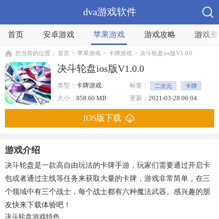
dva游戏软件
首页
安卓游戏
苹果游戏
游戏攻略
游戏资
您当前的位置：
首页
>
苹果游戏
>
卡牌游戏
>
决斗轮盘ios版V1.0.0
决斗轮盘ios版V1.0.0
类型：
卡牌游戏
标签：
二次元
卡牌
竞技
大小：
858.60 MB
更新：
2021-03-28 06:04
IOS版下载
游戏介绍
决斗轮盘是一款高自由玩法的卡牌手游，玩家们需要通过开启卡
包或者通过主线等任务来获取大量的卡牌，游戏非常简单，在三
个领域中有三个战士，每个战士都有六种魔法武器。感兴趣的朋
友快来下载体验吧！
决斗轮盘游戏特色