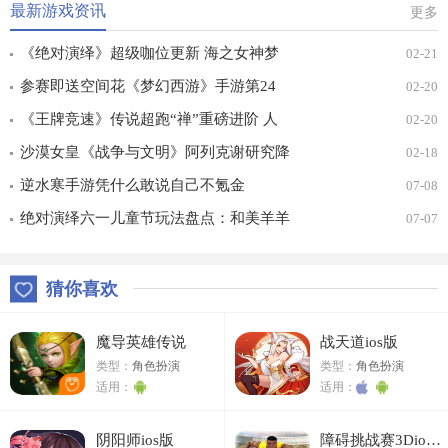
最新游戏资讯
更多
《绝对演绎》超级咖位更新 海之女神梦
02-21
幻时装免费拿！
参赛即送空间花《梦幻西游》手游第24
02-20
届X9联赛报名进行中！
《王牌竞速》传说超跑“禅”重磅进阶 人
02-20
车合一 竞速飞升！
沙漠女皇《战争与文明》阿列克谢研究降
02-18
价
逆水寒手游凭什么敢说自己不氪金
07-08
绝对演绎六一儿童节玩法盘点：和美羊羊
07-07
一起回忆童年
猜你喜欢
魔导英雄传说
战天道ios版
类型：
角色扮演
类型：
角色扮演
适用：
适用：
阴阳师ios版
障碍挑战赛3Dios版