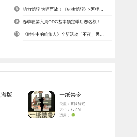
8
萌力觉醒 为狸而战！《猎魂觉醒》×阿狸童话冒险六一启航
9
春季赛第六周ODG基本锁定季后赛名额！
10
《时空中的绘旅人》全新活动「不夜」民国服装上线——浮世清欢同游不夜之城
九游版
一纸禁令
类型：
冒险解谜
大小：
75.4M
适用：