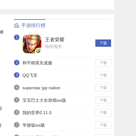
手游排行榜
难
1
王者荣耀
下载
动作闯关
2
和平精英先遣服
下载
3
QQ飞车
下载
4
superstar jyp nation
下载
5
宝宝巴士大全游戏ios版
下载
都
6
我的世界0.11.0
下载
7
学做饭ios版
等
下载