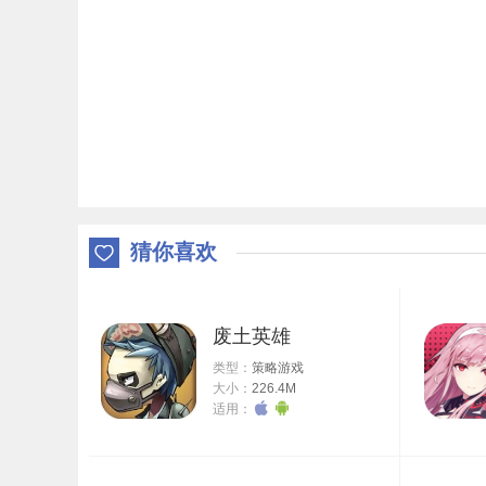
猜你喜欢
废土英雄
类型：
策略游戏
大小：
226.4M
适用：