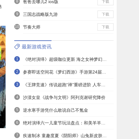
8
爸爸去哪儿2 ios版
下载
路
9
三国志战略版九游
下载
10
节奏大师
下载
最新游戏资讯
1
《绝对演绎》超级咖位更新 海之女神梦幻时装免费拿！
2
参赛即送空间花《梦幻西游》手游第24届X9联赛报名进行中！
3
《王牌竞速》传说超跑“禅”重磅进阶 人车合一 竞速飞升！
4
沙漠女皇《战争与文明》阿列克谢研究降价
5
逆水寒手游凭什么敢说自己不氪金
6
绝对演绎六一儿童节玩法盘点：和美羊羊一起回忆童年
7
疾速制冰 童趣度夏《阴阳师》山兔新皮肤上线