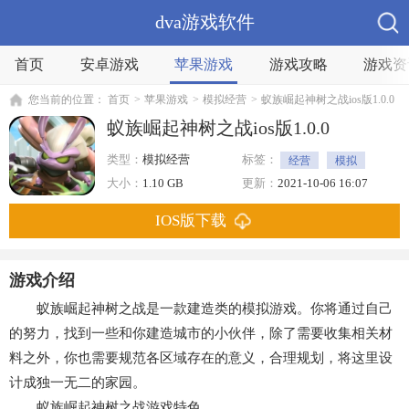
dva游戏软件
首页
安卓游戏
苹果游戏
游戏攻略
游戏资
您当前的位置：
首页
>
苹果游戏
>
模拟经营
>
蚁族崛起神树之战ios版1.0.0
蚁族崛起神树之战ios版1.0.0
类型：
模拟经营
标签：
经营
模拟
趣味
大小：
1.10 GB
更新：
2021-10-06 16:07
IOS版下载
游戏介绍
蚁族崛起神树之战是一款建造类的模拟游戏。你将通过自己
的努力，找到一些和你建造城市的小伙伴，除了需要收集相关材
料之外，你也需要规范各区域存在的意义，合理规划，将这里设
计成独一无二的家园。
蚁族崛起神树之战游戏特色