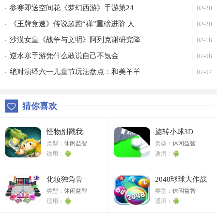
幻时装免费拿！
参赛即送空间花《梦幻西游》手游第24
02-20
届X9联赛报名进行中！
《王牌竞速》传说超跑“禅”重磅进阶 人
02-20
车合一 竞速飞升！
沙漠女皇《战争与文明》阿列克谢研究降
02-18
价
逆水寒手游凭什么敢说自己不氪金
07-08
绝对演绎六一儿童节玩法盘点：和美羊羊
07-07
一起回忆童年
猜你喜欢
怪物别戳我
旋转小球3D
类型：
休闲益智
类型：
休闲益智
适用：
适用：
化妆独角兽
2048球球大作战
类型：
休闲益智
类型：
休闲益智
适用：
适用：