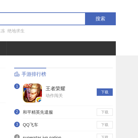
搜索
果冻
绝地求生
手游排行榜
1
王者荣耀
下载
动作闯关
2
和平精英先遣服
下载
3
QQ飞车
下载
4
superstar jyp nation
下载