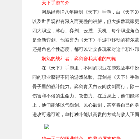
天下手游简介
网易经典IP八年巨制《天下》手游，由《天下3
以及世界观都有深入而完整的讲解，但大多数玩家
四大职业，冰心、弈剑、云麓、天机，每个职业角
是全新弈剑。他被誉为《天下》手游中移动的荷尔
还是角色个性态度，都可以让众多玩家对这个职业
娴熟的战斗者，弈剑舍我其谁的气魄
在《天下》手游里，不同的职业在游戏故事中扮演
同的职业获得不同的游戏体验。弈剑是《天下》手
骨子里的战斗能力。弈剑青天白云间仗剑而行，除
伤害和不俗的生命力、攻击力。在近身上，他们能
上，他们能够以气御剑、以心御剑，甚至将自己的
进攻可远可近，单打独斗能以高贵的方式与敌人正
独一无二的职业特色，暗藏凌厉的攻势