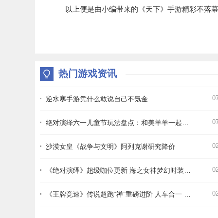
以上便是由小编带来的《天下》手游精彩不落幕,
热门游戏资讯
0
逆水寒手游凭什么敢说自己不氪金
0
绝对演绎六一儿童节玩法盘点：和美羊羊一起回忆童年
0
沙漠女皇《战争与文明》阿列克谢研究降价
0
《绝对演绎》超级咖位更新 海之女神梦幻时装免费拿！
0
《王牌竞速》传说超跑“禅”重磅进阶 人车合一 竞速飞升！