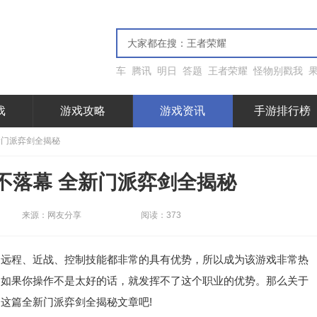
车
腾讯
明日
答题
王者荣耀
怪物别戳我
戏
游戏攻略
游戏资讯
手游排行榜
新门派弈剑全揭秘
不落幕 全新门派弈剑全揭秘
来源：网友分享
阅读：373
程、近战、控制技能都非常的具有优势，所以成为该游戏非常热
，如果你操作不是太好的话，就发挥不了这个职业的优势。那么关于
这篇全新门派弈剑全揭秘文章吧!