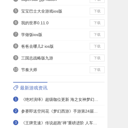
5
宝宝巴士大全游戏ios版
下载
6
我的世界0.11.0
下载
7
学做饭ios版
下载
8
爸爸去哪儿2 ios版
下载
9
三国志战略版九游
下载
10
节奏大师
下载
最新游戏资讯
1
《绝对演绎》超级咖位更新 海之女神梦幻时装免费拿！
2
参赛即送空间花《梦幻西游》手游第24届X9联赛报名进行中！
3
《王牌竞速》传说超跑“禅”重磅进阶 人车合一 竞速飞升！