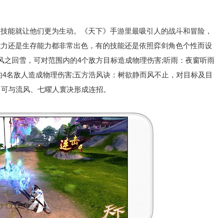
能就让他们更为生动。《天下》手游里最吸引人的战斗和冒险，
能力还是生存能力都非常出色，有的技能还是依照弈剑角色个性而设
风之回雪，可对范围内的4个敌方目标造成物理伤害;听雨：夜窗听雨
的4名敌人造成物理伤害;五方浩风诀：树欲静而风不止，对目标及目
。可与流风、七曜人寰决形成连招。