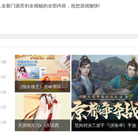
全新门派弈剑全揭秘的全部内容，祝您游戏愉快!
7-08
7-07
《指尖领主》登峰测试定档530！限量资格今日开抢
2-18
2-21
2-20
天涯明月刀x《大话西游》电影联动开启 献礼天赐节登录有礼！
范闲对决二皇子 《庆余