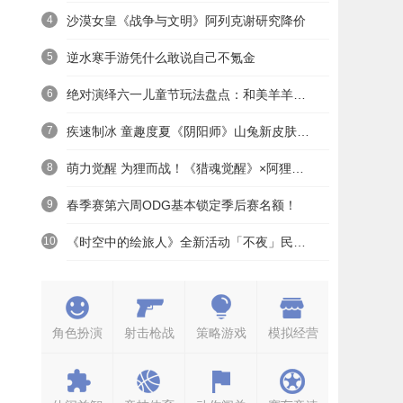
4
沙漠女皇《战争与文明》阿列克谢研究降价
5
逆水寒手游凭什么敢说自己不氪金
6
绝对演绎六一儿童节玩法盘点：和美羊羊一起回忆童年
7
疾速制冰 童趣度夏《阴阳师》山兔新皮肤上线
8
萌力觉醒 为狸而战！《猎魂觉醒》×阿狸童话冒险六一启航
9
春季赛第六周ODG基本锁定季后赛名额！
10
《时空中的绘旅人》全新活动「不夜」民国服装上线——浮世清欢同游不夜之城
角色扮演
射击枪战
策略游戏
模拟经营