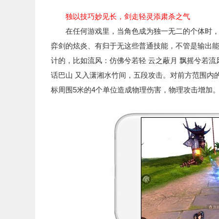
独以技巧妙见长，剑走轻灵添肃杀之气
在任何游戏里，当角色成为独一无二的个体时，技
弈剑的炫炎、有归于无这些普通技能，不管是输出
计的，比如流风：仿佛兮若轻 云之蔽月 飘摇兮若流
话巴山 又入潇湘水竹间，五段攻击。对前方范围内
标周围5米的4个单位造成物理伤害，物理攻击增加