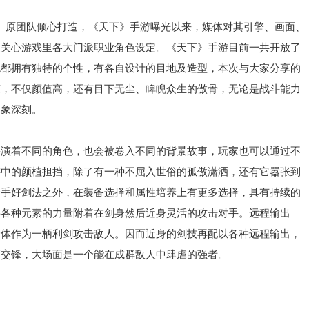
》原团队倾心打造，《天下》手游曝光以来，媒体对其引擎、画面、
更关心游戏里各大门派职业角色设定。《天下》手游目前一共开放了
色都拥有独特的个性，有各自设计的目地及造型，本次与大家分享的
蒙，不仅颜值高，还有目下无尘、睥睨众生的傲骨，无论是战斗能力
印象深刻。
着不同的角色，也会被卷入不同的背景故事，玩家也可以通过不
游中的颜植担挡，除了有一种不屈入世俗的孤傲潇洒，还有它嚣张到
一手好剑法之外，在装备选择和属性培养上有更多选择，具有持续的
将各种元素的力量附着在剑身然后近身灵活的攻击对手。远程输出
身体作为一柄利剑攻击敌人。因而近身的剑技再配以各种远程输出，
面交锋，大场面是一个能在成群敌人中肆虐的强者。