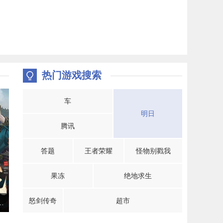
热门游戏搜索
车
明日
腾讯
答题
王者荣耀
怪物别戳我
果冻
绝地求生
怒剑传奇
超市
年》手游“京都争夺战”即将开打