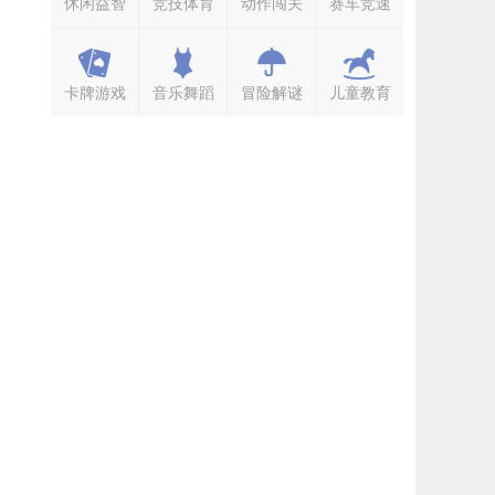
休闲益智
竞技体育
动作闯关
赛车竞速
卡牌游戏
音乐舞蹈
冒险解谜
儿童教育