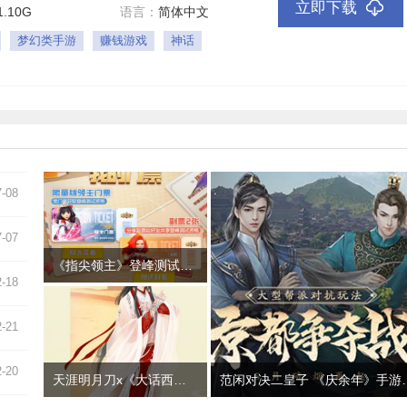
立即下载
1.10G
语言：
简体中文
梦幻类手游
赚钱游戏
神话
7-08
7-07
《指尖领主》登峰测试定档530！限量资格今日开抢
2-18
2-21
2-20
天涯明月刀x《大话西游》电影联动开启 献礼天赐节登录有礼！
范闲对决二皇子 《庆余