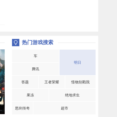
热门游戏搜索
车
明日
腾讯
答题
王者荣耀
怪物别戳我
果冻
绝地求生
怒剑传奇
超市
年》手游“京都争夺战”即将开打