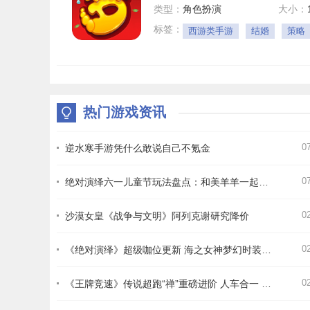
类型：
角色扮演
大小：
标签：
西游类手游
结婚
策略
热门游戏资讯
0
逆水寒手游凭什么敢说自己不氪金
0
绝对演绎六一儿童节玩法盘点：和美羊羊一起回忆童年
0
沙漠女皇《战争与文明》阿列克谢研究降价
0
《绝对演绎》超级咖位更新 海之女神梦幻时装免费拿！
0
《王牌竞速》传说超跑“禅”重磅进阶 人车合一 竞速飞升！