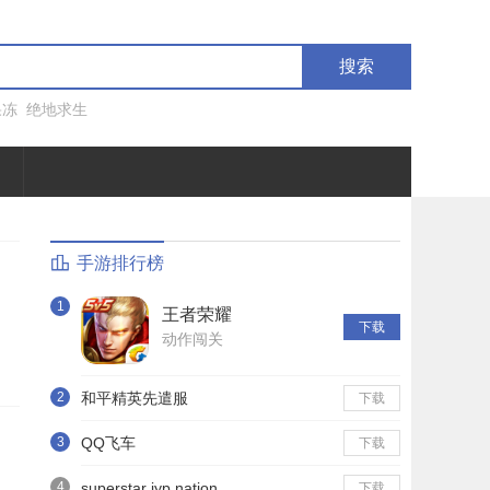
搜索
果冻
绝地求生
手游排行榜
1
王者荣耀
下载
动作闯关
2
和平精英先遣服
下载
3
QQ飞车
下载
4
superstar jyp nation
下载