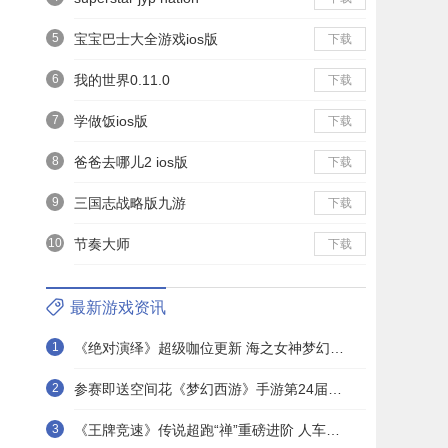
5
宝宝巴士大全游戏ios版
下载
6
我的世界0.11.0
下载
7
学做饭ios版
下载
8
爸爸去哪儿2 ios版
下载
9
三国志战略版九游
下载
10
节奏大师
下载
最新游戏资讯
1
《绝对演绎》超级咖位更新 海之女神梦幻时装免费拿！
2
参赛即送空间花《梦幻西游》手游第24届X9联赛报名进行中！
3
《王牌竞速》传说超跑“禅”重磅进阶 人车合一 竞速飞升！