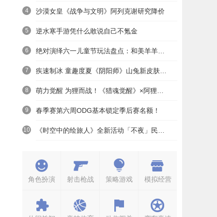
4
沙漠女皇《战争与文明》阿列克谢研究降价
5
逆水寒手游凭什么敢说自己不氪金
6
绝对演绎六一儿童节玩法盘点：和美羊羊一起回忆童年
7
疾速制冰 童趣度夏《阴阳师》山兔新皮肤上线
8
萌力觉醒 为狸而战！《猎魂觉醒》×阿狸童话冒险六一启航
9
春季赛第六周ODG基本锁定季后赛名额！
10
《时空中的绘旅人》全新活动「不夜」民国服装上线——浮世清欢同游不夜之城
角色扮演
射击枪战
策略游戏
模拟经营