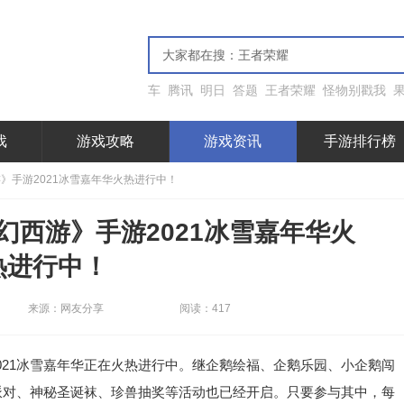
车
腾讯
明日
答题
王者荣耀
怪物别戳我
戏
游戏攻略
游戏资讯
手游排行榜
》手游2021冰雪嘉年华火热进行中！
幻西游》手游2021冰雪嘉年华火
热进行中！
来源：网友分享
阅读：417
21冰雪嘉年华正在火热进行中。继企鹅绘福、企鹅乐园、小企鹅闯
日派对、神秘圣诞袜、珍兽抽奖等活动也已经开启。只要参与其中，每