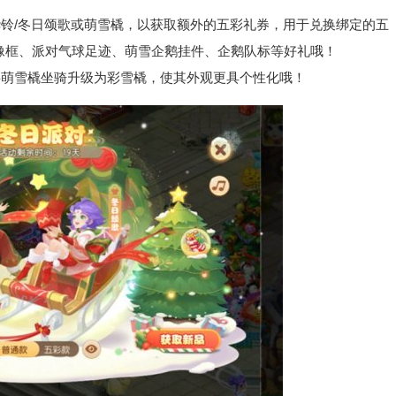
/冬日颂歌或萌雪橇，以获取额外的五彩礼券，用于兑换绑定的五
像框、派对气球足迹、萌雪企鹅挂件、企鹅队标等好礼哦！
萌雪橇坐骑升级为彩雪橇，使其外观更具个性化哦！