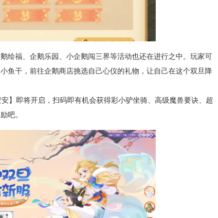
绘福、企鹅乐园、小企鹅闯三界等活动也还在进行之中。玩家可
量小鱼干，前往企鹅商店挑选自己心仪的礼物，让自己在这个双旦降
安安】即将开启，扫码即有机会获得彩小驴坐骑、高级魔兽要诀、超
奖励吧。