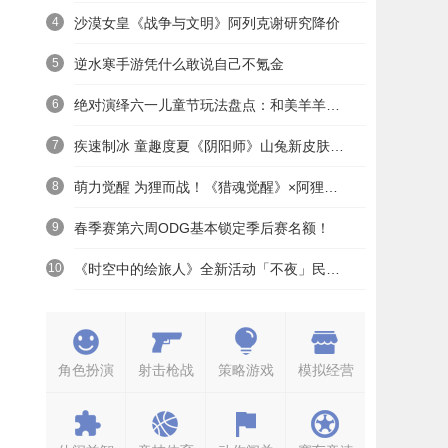
4
沙漠女皇《战争与文明》阿列克谢研究降价
5
逆水寒手游凭什么敢说自己不氪金
6
绝对演绎六一儿童节玩法盘点：和美羊羊一起回忆童年
7
疾速制冰 童趣度夏《阴阳师》山兔新皮肤上线
8
萌力觉醒 为狸而战！《猎魂觉醒》×阿狸童话冒险六一启航
9
春季赛第六周ODG基本锁定季后赛名额！
10
《时空中的绘旅人》全新活动「不夜」民国服装上线——浮世清欢同游不夜之城
角色扮演
射击枪战
策略游戏
模拟经营