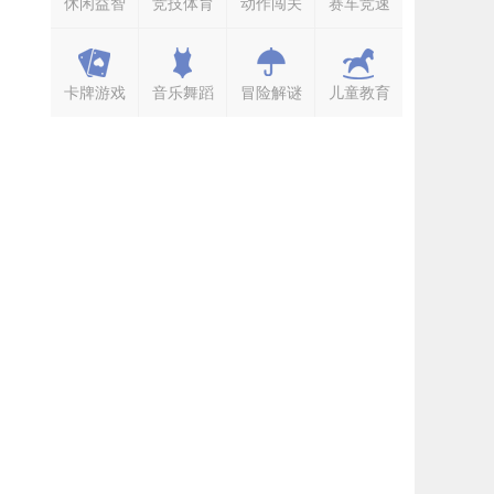
休闲益智
竞技体育
动作闯关
赛车竞速
卡牌游戏
音乐舞蹈
冒险解谜
儿童教育