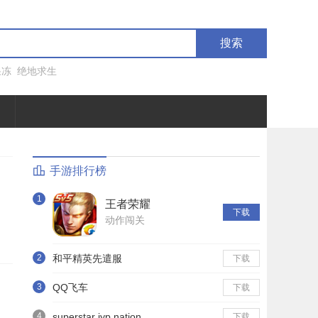
搜索
果冻
绝地求生
手游排行榜
1
王者荣耀
下载
动作闯关
2
和平精英先遣服
下载
3
QQ飞车
下载
4
superstar jyp nation
下载