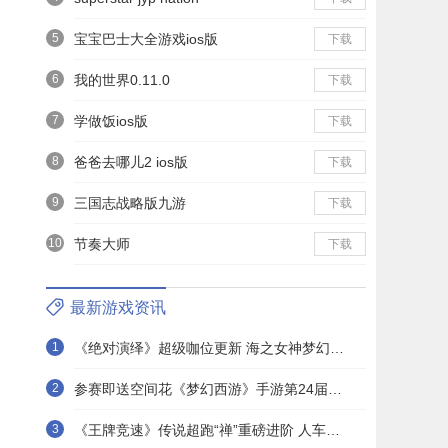
5
宝宝巴士大全游戏ios版
下载
6
我的世界0.11.0
下载
7
学做饭ios版
下载
8
爸爸去哪儿2 ios版
下载
9
三国志战略版九游
下载
10
节奏大师
下载
最新游戏资讯
1
《绝对演绎》超级咖位更新 海之女神梦幻时装免费拿！
2
参赛即送空间花《梦幻西游》手游第24届X9联赛报名进行中！
3
《王牌竞速》传说超跑“禅”重磅进阶 人车合一 竞速飞升！