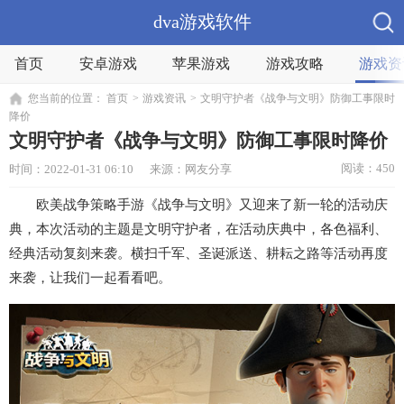
dva游戏软件
首页
安卓游戏
苹果游戏
游戏攻略
游戏资
您当前的位置：
首页
>
游戏资讯
>
文明守护者《战争与文明》防御工事限时
降价
文明守护者《战争与文明》防御工事限时降价
阅读：450
时间：2022-01-31 06:10
来源：网友分享
欧美战争策略手游《战争与文明》又迎来了新一轮的活动庆
典，本次活动的主题是文明守护者，在活动庆典中，各色福利、
经典活动复刻来袭。横扫千军、圣诞派送、耕耘之路等活动再度
来袭，让我们一起看看吧。