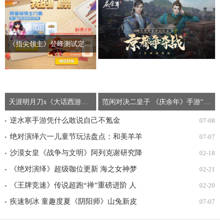
《指尖领主》登峰测试定档530！限量资格今日开抢
天涯明月刀x《大话西游》电影联动开启 献礼天赐节登录有礼！
范闲对决二皇子 《庆余年》手游“京都争夺战”即将开打
逆水寒手游凭什么敢说自己不氪金
07-08
绝对演绎六一儿童节玩法盘点：和美羊羊
07-07
一起回忆童年
沙漠女皇《战争与文明》阿列克谢研究降
02-18
价
《绝对演绎》超级咖位更新 海之女神梦
02-21
幻时装免费拿！
《王牌竞速》传说超跑“禅”重磅进阶 人
02-20
车合一 竞速飞升！
疾速制冰 童趣度夏《阴阳师》山兔新皮
07-07
肤上线