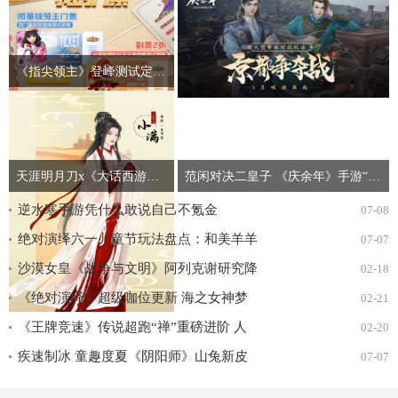
《指尖领主》登峰测试定档530！限量资格今日开抢
天涯明月刀x《大话西游》电影联动开启 献礼天赐节登录有礼！
范闲对决二皇子 《庆余年》手游“京都争夺战”即将开打
逆水寒手游凭什么敢说自己不氪金
07-08
绝对演绎六一儿童节玩法盘点：和美羊羊
07-07
一起回忆童年
沙漠女皇《战争与文明》阿列克谢研究降
02-18
价
《绝对演绎》超级咖位更新 海之女神梦
02-21
幻时装免费拿！
《王牌竞速》传说超跑“禅”重磅进阶 人
02-20
车合一 竞速飞升！
疾速制冰 童趣度夏《阴阳师》山兔新皮
07-07
肤上线