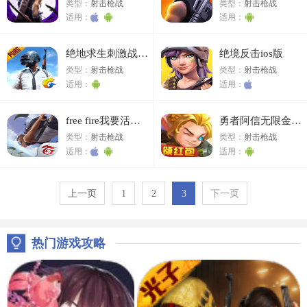
类型：
射击枪战
类型：
射击枪战
适用：
适用：
绝地求生刺激战场欧服
绝境反击ios版
类型：
射击枪战
类型：
射击枪战
适用：
适用：
free fire我要活下去ios版
勇者阿信无限金币版
类型：
射击枪战
类型：
射击枪战
适用：
适用：
上一页
1
2
3
下一页
热门游戏攻略