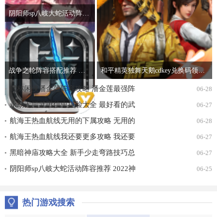
阴阳师sp八岐大蛇活动阵容推荐 2022神堕八岐大蛇活动通关攻略
战争之轮阵容搭配推荐 最强开局阵容组合攻略
和平精英独舞天鹅cdkey兑换码领取免费2022 吃鸡独舞天鹅cdk兑换码最新汇总
武林闲侠潘金莲阵容攻略 潘金莲最强阵
06-28
容搭配推荐
永劫无间武田信忠捏脸大全 最好看的武
06-27
田信忠捏脸数据一览
航海王热血航线无用的下属攻略 无用的
06-28
下属探索通关打法详解
航海王热血航线我还要更多攻略 我还要
06-27
更多无尽探索通关打法详解
黑暗神庙攻略大全 新手少走弯路技巧总
06-27
汇
阴阳师sp八岐大蛇活动阵容推荐 2022神
06-25
堕八岐大蛇活动通关攻略
热门游戏搜索