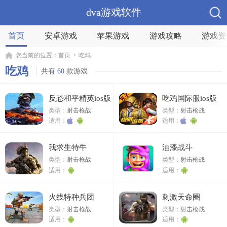
dva游戏软件
首页
安卓游戏
苹果游戏
游戏攻略
游戏资
您当前的位置：
首页
>
吃鸡
吃鸡
共有
60
款游戏
反恐和平精英ios版
吃鸡国际服ios版
类型：
射击枪战
类型：
射击枪战
适用：
适用：
我求生特牛
油漆战斗
类型：
射击枪战
类型：
射击枪战
适用：
适用：
火线特种兵团
刺激天命圈
类型：
射击枪战
类型：
射击枪战
适用：
适用：