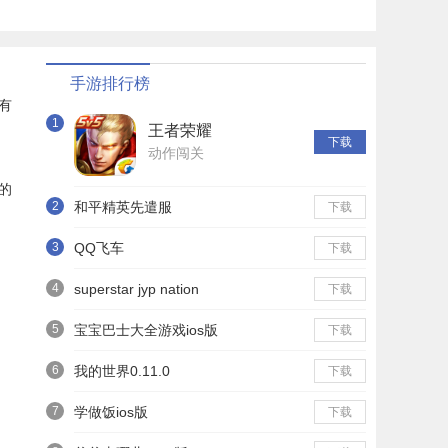
手游排行榜
有
1
王者荣耀
下载
动作闯关
的
2
和平精英先遣服
下载
3
QQ飞车
下载
4
superstar jyp nation
下载
5
宝宝巴士大全游戏ios版
下载
6
我的世界0.11.0
下载
7
学做饭ios版
下载