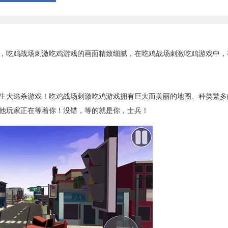
吃鸡战场刺激吃鸡游戏的画面精致细腻，在吃鸡战场刺激吃鸡游戏中，
大逃杀游戏！吃鸡战场刺激吃鸡游戏拥有巨大而美丽的地图、种类繁多
他玩家正在等着你！没错，等的就是你，士兵！