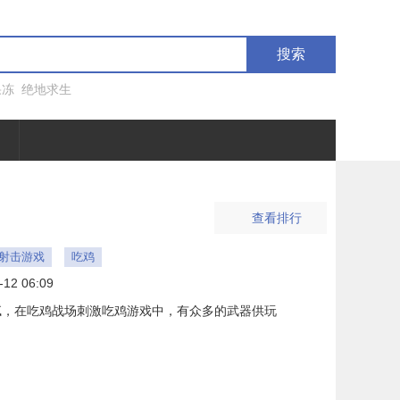
搜索
果冻
绝地求生
查看排行
ne射击游戏
吃鸡
-12 06:09
腻，在吃鸡战场刺激吃鸡游戏中，有众多的武器供玩