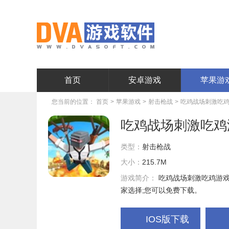
首页
安卓游戏
苹果游
您当前的位置：
首页
>
苹果游戏
>
射击枪战
>
吃鸡战场刺激吃鸡游戏
吃鸡战场刺激吃鸡游戏
类型：
射击枪战
大小：
215.7M
游戏简介：
吃鸡战场刺激吃鸡游
家选择;您可以免费下载。
IOS版下载