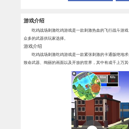
游戏介绍
吃鸡战场刺激吃鸡游戏是一款刺激热血的飞行战斗游戏，
众多的武器供玩家选择。
游戏介绍
吃鸡战场刺激吃鸡游戏是一款紧张刺激的卡通版绝地求生
致命武器、绚丽的画面以及开放的世界，其中有成千上万其