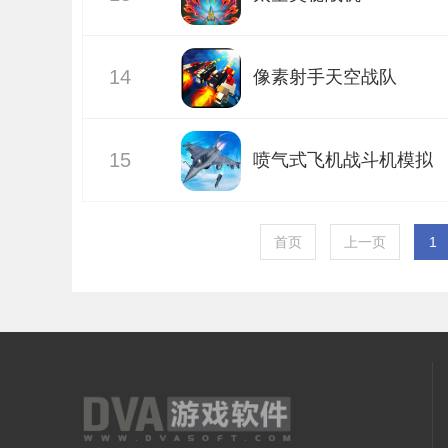
14
像素射手天空战队
15
喷气式飞机战斗机模拟
器ios版苹果版
首页
上一页
1