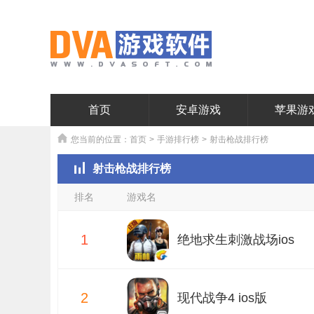
首页
安卓游戏
苹果游
您当前的位置：
首页
>
手游排行榜
>
射击枪战排行榜
射击枪战排行榜
排名
游戏名
1
绝地求生刺激战场ios
2
版
现代战争4 ios版