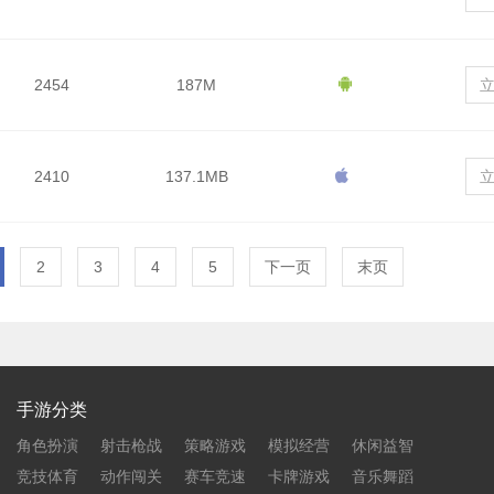
2454
187M
2410
137.1MB
2
3
4
5
下一页
末页
手游分类
角色扮演
射击枪战
策略游戏
模拟经营
休闲益智
竞技体育
动作闯关
赛车竞速
卡牌游戏
音乐舞蹈