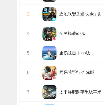
3
近地联盟先遣队3ios版
4
全民枪战ios版
5
企鹅狙击手ios版
6
网易荒野行动ios版
7
太平洋舰队苹果版苹果