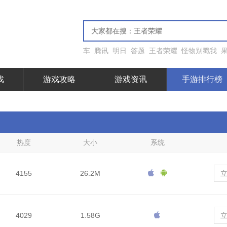
车
腾讯
明日
答题
王者荣耀
怪物别戳我
戏
游戏攻略
游戏资讯
手游排行榜
热度
大小
系统
4155
26.2M
4029
1.58G