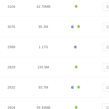
3104
42.70MB
3076
95.3M
2988
1.17G
2829
193.9M
2632
93.7M
2604
39.34MB