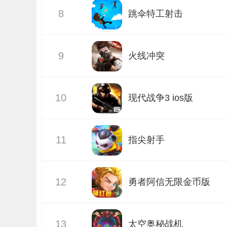
8
版
跳伞特工射击
9
火线冲突
10
现代战争3 ios版
11
指尖射手
12
勇者阿信无限金币版
13
太空奥秘战机