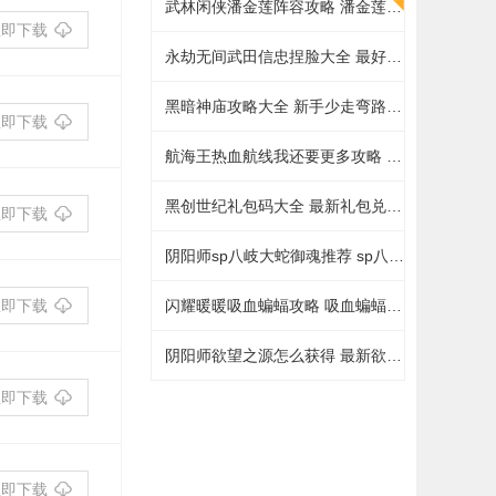
武林闲侠潘金莲阵容攻略 潘金莲最强阵容搭配推荐
立即下载
永劫无间武田信忠捏脸大全 最好看的武田信忠捏脸数据一览
黑暗神庙攻略大全 新手少走弯路技巧总汇
立即下载
航海王热血航线我还要更多攻略 我还要更多无尽探索通关打法详解
黑创世纪礼包码大全 最新礼包兑换码总汇
立即下载
阴阳师sp八岐大蛇御魂推荐 sp八岐大蛇最强御魂搭配攻略
立即下载
闪耀暖暖吸血蝙蝠攻略 吸血蝙蝠物品选择答案详解
阴阳师欲望之源怎么获得 最新欲望之源获取攻略
立即下载
立即下载