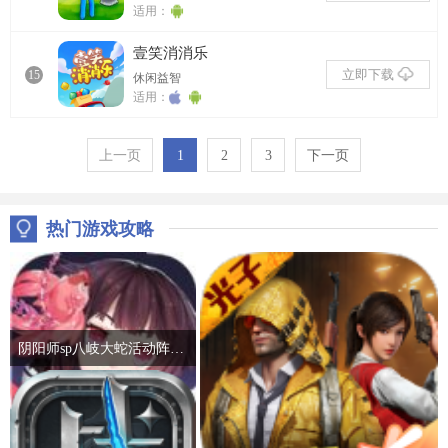
适用：
壹笑消消乐
立即下载
15
休闲益智
适用：
上一页
1
2
3
下一页
热门游戏攻略
阴阳师sp八岐大蛇活动阵容推荐 2022神堕八岐大蛇活动通关攻略