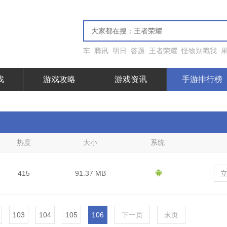
车
腾讯
明日
答题
王者荣耀
怪物别戳我
戏
游戏攻略
游戏资讯
手游排行榜
热度
大小
系统
415
91.37 MB
103
104
105
106
下一页
末页