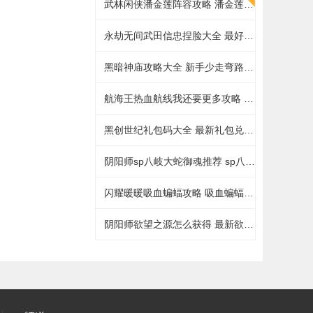
武林闲侠潘金莲阵容攻略 潘金莲最强阵容搭配推荐
永劫无间武田信忠捏脸大全 最好看的武田信忠捏脸数据一览
黑暗神庙攻略大全 新手少走弯路技巧总汇
航海王热血航线我还要更多攻略 我还要更多无尽探索通关打法详解
黑创世纪礼包码大全 最新礼包兑换码总汇
阴阳师sp八岐大蛇御魂推荐 sp八岐大蛇最强御魂搭配攻略
闪耀暖暖吸血蝙蝠攻略 吸血蝙蝠物品选择答案详解
阴阳师欲望之源怎么获得 最新欲望之源获取攻略