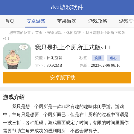
dva游戏软件
首页
安卓游戏
苹果游戏
游戏攻略
游戏资
您当前的位置：
首页
>
安卓游戏
>
休闲益智
>
我只是想上个厕所正式版
v1.1
我只是想上个厕所正式版v1.1
类型：
休闲益智
标签：
烧脑
虐心
休闲
大小：
30.92MB
更新：
2023-02-06 06:10
安卓版下载
游戏介绍
我只是想上个厕所是一款非常有趣的趣味休闲手游。游戏
中，主角只是想要上个厕所而已，但是在上厕所的过程中可谓是
一波三折，各种阻碍，游戏里面规定了时间，有限的时间里面你
需要帮助主角来成功的进到厕所，不然会尿裤子。