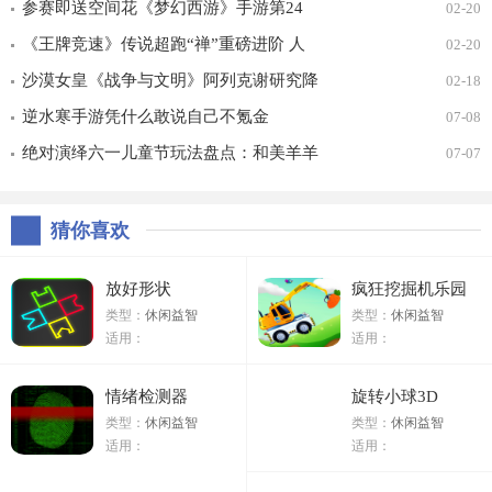
幻时装免费拿！
参赛即送空间花《梦幻西游》手游第24
02-20
届X9联赛报名进行中！
《王牌竞速》传说超跑“禅”重磅进阶 人
02-20
车合一 竞速飞升！
沙漠女皇《战争与文明》阿列克谢研究降
02-18
价
逆水寒手游凭什么敢说自己不氪金
07-08
绝对演绎六一儿童节玩法盘点：和美羊羊
07-07
一起回忆童年
猜你喜欢
放好形状
疯狂挖掘机乐园
类型：
休闲益智
类型：
休闲益智
适用：
适用：
情绪检测器
旋转小球3D
类型：
休闲益智
类型：
休闲益智
适用：
适用：