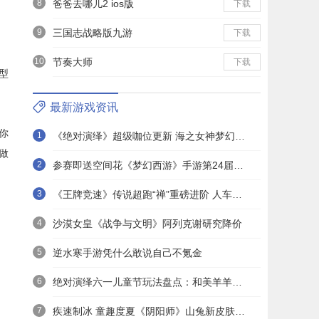
8
爸爸去哪儿2 ios版
下载
9
三国志战略版九游
下载
10
节奏大师
下载
型
最新游戏资讯
你
1
《绝对演绎》超级咖位更新 海之女神梦幻时装免费拿！
做
2
参赛即送空间花《梦幻西游》手游第24届X9联赛报名进行中！
3
《王牌竞速》传说超跑“禅”重磅进阶 人车合一 竞速飞升！
4
沙漠女皇《战争与文明》阿列克谢研究降价
5
逆水寒手游凭什么敢说自己不氪金
6
绝对演绎六一儿童节玩法盘点：和美羊羊一起回忆童年
7
疾速制冰 童趣度夏《阴阳师》山兔新皮肤上线