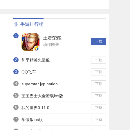
手游排行榜
1
王者荣耀
下载
动作闯关
2
和平精英先遣服
下载
3
QQ飞车
下载
4
superstar jyp nation
下载
5
宝宝巴士大全游戏ios版
下载
6
我的世界0.11.0
下载
7
学做饭ios版
下载