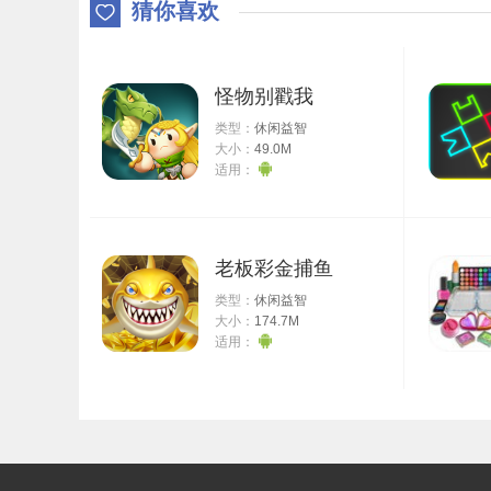
猜你喜欢
怪物别戳我
类型：
休闲益智
大小：
49.0M
适用：
老板彩金捕鱼
类型：
休闲益智
大小：
174.7M
适用：