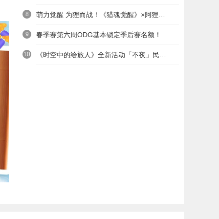
8
萌力觉醒 为狸而战！《猎魂觉醒》×阿狸童话冒险六一启航
9
春季赛第六周ODG基本锁定季后赛名额！
10
《时空中的绘旅人》全新活动「不夜」民国服装上线——浮世清欢同游不夜之城