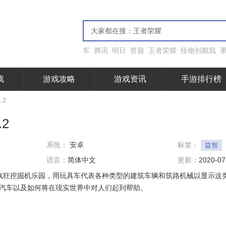
车
腾讯
明日
答题
王者荣耀
怪物别戳我
戏
游戏攻略
游戏资讯
手游排行榜
.2
2
系统：
安卓
标签：
益智
语言：
简体中文
更新：
2020-07
,疯狂挖掘机乐园，用玩具车代表各种类型的建筑车辆和筑路机械以显示这
汽车以及如何将在现实世界中对人们起到帮助。