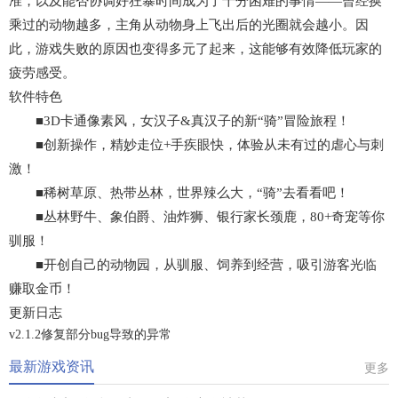
准，以及能否协调好狂暴时间成为了十分困难的事情——曾经换
乘过的动物越多，主角从动物身上飞出后的光圈就会越小。因
此，游戏失败的原因也变得多元了起来，这能够有效降低玩家的
疲劳感受。
软件特色
■3D卡通像素风，女汉子&真汉子的新“骑”冒险旅程！
■创新操作，精妙走位+手疾眼快，体验从未有过的虐心与刺
激！
■稀树草原、热带丛林，世界辣么大，“骑”去看看吧！
■丛林野牛、象伯爵、油炸狮、银行家长颈鹿，80+奇宠等你
驯服！
■开创自己的动物园，从驯服、饲养到经营，吸引游客光临
赚取金币！
更新日志
v2.1.2
修复部分bug导致的异常
最新游戏资讯
更多