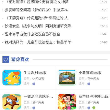
《绝对演绎》超级咖位更新 海之女神梦
02-21
幻时装免费拿！
参赛即送空间花《梦幻西游》手游第24
02-20
届X9联赛报名进行中！
《王牌竞速》传说超跑“禅”重磅进阶 人
02-20
车合一 竞速飞升！
沙漠女皇《战争与文明》阿列克谢研究降
02-18
价
逆水寒手游凭什么敢说自己不氪金
07-08
绝对演绎六一儿童节玩法盘点：和美羊羊
07-07
一起回忆童年
猜你喜欢
生肖派对ios版
小巷猫跑ios版
类型：
休闲益智
类型：
动作闯关
适用：
适用：
一败涂地逃跑吧ios版
葫芦娃冲冲冲ios版
类型：
动作闯关
类型：
动作闯关
适用：
适用：