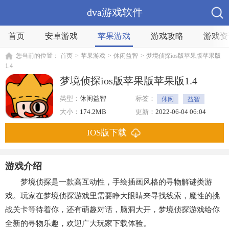
dva游戏软件
首页
安卓游戏
苹果游戏
游戏攻略
游戏资
您当前的位置：
首页
>
苹果游戏
>
休闲益智
>
梦境侦探ios版苹果版苹果版
1.4
梦境侦探ios版苹果版苹果版1.4
类型：
休闲益智
标签：
休闲
益智
趣味
解密
探索
大小：
174.2MB
更新：
2022-06-04 06:04
IOS版下载
游戏介绍
梦境侦探是一款高互动性，手绘插画风格的寻物解谜类游
戏。玩家在梦境侦探游戏里需要睁大眼睛来寻找线索，魔性的挑
战关卡等待着你，还有萌趣对话，脑洞大开，梦境侦探游戏给你
全新的寻物乐趣，欢迎广大玩家下载体验。