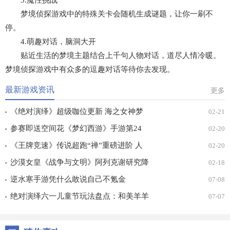
3.魔性挑战
梦境侦探游戏中的特殊关卡会随机生成谜题，让你一刷不
停。
4.萌趣对话，脑洞大开
贴近生活的梦境主题结合上千句人物对话，道尽人情冷暖。
梦境侦探游戏中有众多的逗趣对话等待你去发现。
最新游戏资讯
更多
《绝对演绎》超级咖位更新 海之女神梦
02-21
幻时装免费拿！
参赛即送空间花《梦幻西游》手游第24
02-20
届X9联赛报名进行中！
《王牌竞速》传说超跑“禅”重磅进阶 人
02-20
车合一 竞速飞升！
沙漠女皇《战争与文明》阿列克谢研究降
02-18
价
逆水寒手游凭什么敢说自己不氪金
07-08
绝对演绎六一儿童节玩法盘点：和美羊羊
07-07
一起回忆童年