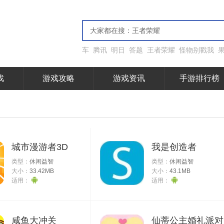
车
腾讯
明日
答题
王者荣耀
怪物别戳我
戏
游戏攻略
游戏资讯
手游排行榜
城市漫游者3D
我是创造者
类型：
休闲益智
类型：
休闲益智
大小：
33.42MB
大小：
43.1MB
适用：
适用：
咸鱼大冲关
仙蒂公主婚礼派对