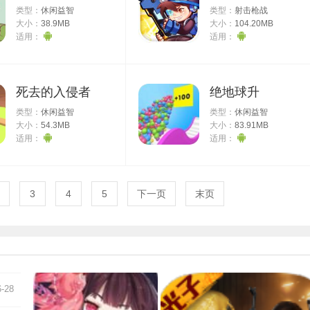
类型：
休闲益智
类型：
射击枪战
大小：
38.9MB
大小：
104.20MB
适用：
适用：
死去的入侵者
绝地球升
类型：
休闲益智
类型：
休闲益智
大小：
54.3MB
大小：
83.91MB
适用：
适用：
3
4
5
下一页
末页
6-28