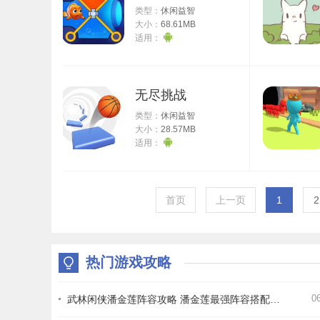
类型：
休闲益智
大小：
68.61MB
适用：
无尽挑战
类型：
休闲益智
大小：
28.57MB
适用：
首页
上一页
1
2
热门游戏攻略
0
武林闲侠潘金莲阵容攻略 潘金莲最强阵容搭配推荐