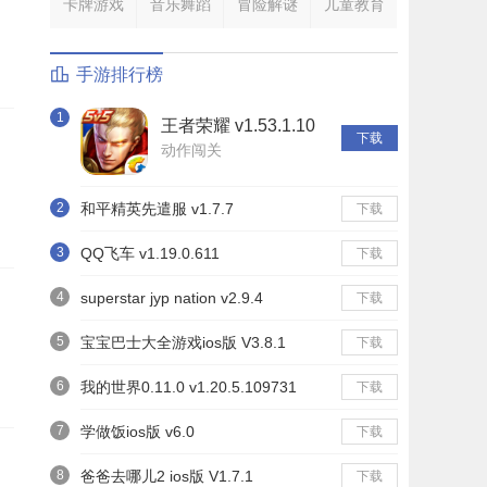
卡牌游戏
音乐舞蹈
冒险解谜
儿童教育
手游排行榜
1
王者荣耀 v1.53.1.10
下载
动作闯关
2
和平精英先遣服 v1.7.7
下载
3
QQ飞车 v1.19.0.611
下载
4
superstar jyp nation v2.9.4
下载
5
宝宝巴士大全游戏ios版 V3.8.1
下载
6
我的世界0.11.0 v1.20.5.109731
下载
7
学做饭ios版 v6.0
下载
8
爸爸去哪儿2 ios版 V1.7.1
下载