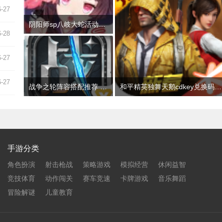
6-27
阴阳师sp八岐大蛇活动阵容推荐 2022神堕八岐大蛇活动通关攻略
6-28
6-27
6-27
战争之轮阵容搭配推荐 最强开局阵容组合攻略
和平精英独舞天鹅cdkey兑换码领取免费2022 吃鸡独舞天鹅cdk兑换码最新汇总
手游分类
角色扮演
射击枪战
策略游戏
模拟经营
休闲益智
竞技体育
动作闯关
赛车竞速
卡牌游戏
音乐舞蹈
冒险解谜
儿童教育