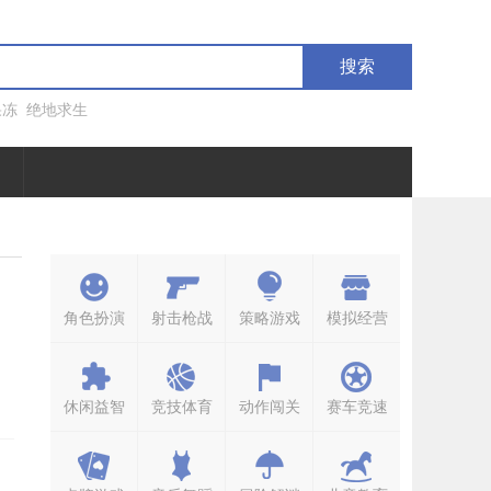
搜索
果冻
绝地求生
角色扮演
射击枪战
策略游戏
模拟经营
休闲益智
竞技体育
动作闯关
赛车竞速