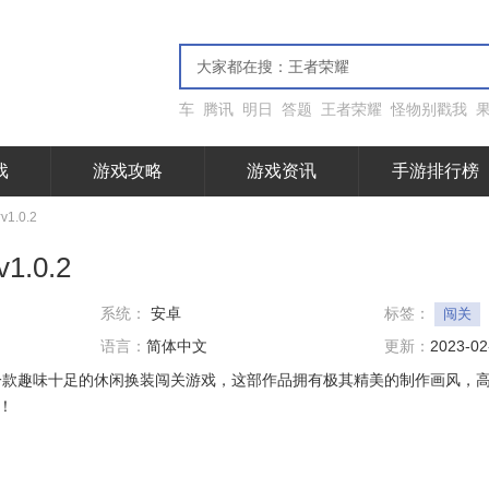
车
腾讯
明日
答题
王者荣耀
怪物别戳我
戏
游戏攻略
游戏资讯
手游排行榜
.0.2
.0.2
系统：
安卓
标签：
闯关
语言：
简体中文
更新：
2023-02
一款趣味十足的休闲换装闯关游戏，这部作品拥有极其精美的制作画风，
！