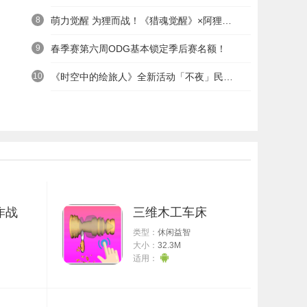
8
萌力觉醒 为狸而战！《猎魂觉醒》×阿狸童话冒险六一启航
9
春季赛第六周ODG基本锁定季后赛名额！
10
《时空中的绘旅人》全新活动「不夜」民国服装上线——浮世清欢同游不夜之城
作战
三维木工车床
类型：
休闲益智
大小：
32.3M
适用：