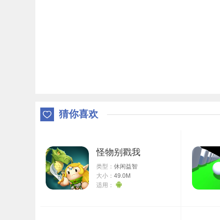
猜你喜欢
怪物别戳我
类型：
休闲益智
大小：
49.0M
适用：