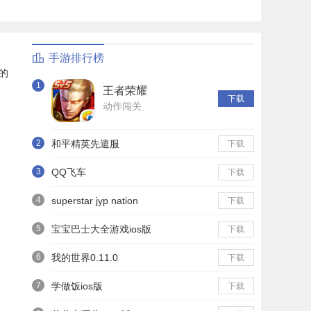
手游排行榜
的
1
王者荣耀
下载
动作闯关
2
和平精英先遣服
下载
3
QQ飞车
下载
4
superstar jyp nation
下载
5
宝宝巴士大全游戏ios版
下载
6
我的世界0.11.0
下载
7
学做饭ios版
下载