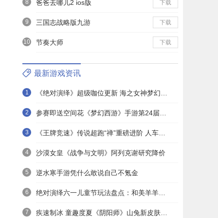
8
爸爸去哪儿2 ios版
下载
9
三国志战略版九游
下载
10
节奏大师
下载
最新游戏资讯
1
《绝对演绎》超级咖位更新 海之女神梦幻时装免费拿！
2
参赛即送空间花《梦幻西游》手游第24届X9联赛报名进行中！
3
《王牌竞速》传说超跑“禅”重磅进阶 人车合一 竞速飞升！
4
沙漠女皇《战争与文明》阿列克谢研究降价
5
逆水寒手游凭什么敢说自己不氪金
6
绝对演绎六一儿童节玩法盘点：和美羊羊一起回忆童年
7
疾速制冰 童趣度夏《阴阳师》山兔新皮肤上线